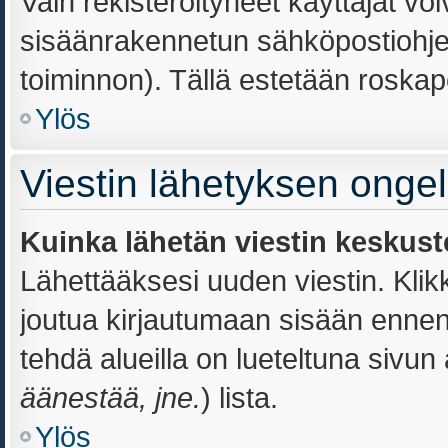
Vain rekisteröityneet käyttäjät vo
sisäänrakennetun sähköpostiohjelm
toiminnon). Tällä estetään roskapo
Ylös
Viestin lähetyksen onge
Kuinka lähetän viestin keskust
Lähettääksesi uuden viestin. Kli
joutua kirjautumaan sisään ennen k
tehdä alueilla on lueteltuna sivun 
äänestää, jne.
) lista.
Ylös