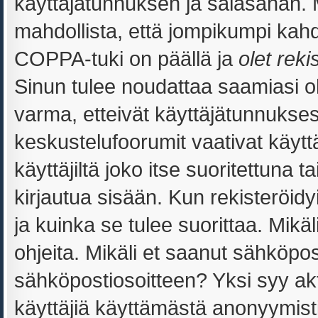
käyttäjätunnuksen ja salasanan.
mahdollista, että jompikumpi kahd
COPPA-tuki on päällä ja
olet reki
Sinun tulee noudattaa saamiasi oh
varma, etteivät käyttäjätunnukses
keskustelufoorumit vaativat käytt
käyttäjiltä joko itse suoritettuna 
kirjautua sisään. Kun rekisteröidyi
ja kuinka se tulee suorittaa. Mikäl
ohjeita. Mikäli et saanut sähköpos
sähköpostiosoitteen? Yksi syy ak
käyttäjiä käyttämästä anonyymist