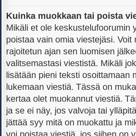
Kuinka muokkaan tai poista vi
Mikäli et ole keskustelufoorumin yl
poistaa vain omia viestejäsi. Voit
rajoitetun ajan sen luomisen jälk
valitsemastasi viestistä. Mikäli jo
lisätään pieni teksti osoittamaa
lukemaan viestiä. Tässä on muk
kertaa olet muokannut viestiä. Täm
ja se ei näy, jos valvoja tai ylläp
jättää syy mitä on muokattu ja mi
voi poistaa viestiä, jos siihen on v