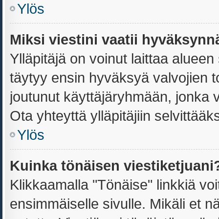
Ylös
Miksi viestini vaatii hyväksyn
Ylläpitäjä on voinut laittaa alueen 
täytyy ensin hyväksyä valvojien t
joutunut käyttäjäryhmään, jonka vi
Ota yhteyttä ylläpitäjiin selvittääk
Ylös
Kuinka tönäisen viestiketjuani
Klikkaamalla "Tönäise" linkkiä voit
ensimmäiselle sivulle. Mikäli et n