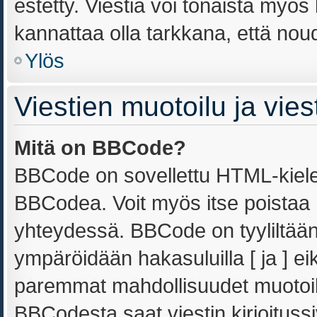
estetty. Viestiä voi tönäistä myös 
kannattaa olla tarkkana, että nou
Ylös
Viestien muotoilu ja viest
Mitä on BBCode?
BBCode on sovellettu HTML-kielest
BBCodea. Voit myös itse poistaa 
yhteydessä. BBCode on tyyliltään 
ympäröidään hakasuluilla [ ja ] ei
paremmat mahdollisuudet muotoill
BBCodesta saat viestin kirjoitussi