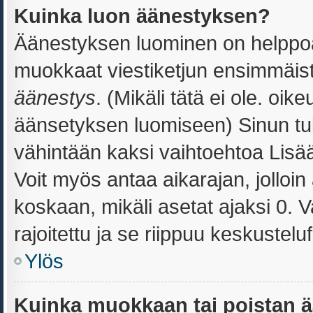
Kuinka luon äänestyksen?
Äänestyksen luominen on helppoa. 
muokkaat viestiketjun ensimmäist
äänestys
. (Mikäli tätä ei ole. oik
äänsetyksen luomiseen) Sinun tul
vähintään kaksi vaihtoehtoa Lisää 
Voit myös antaa aikarajan, jolloi
koskaan, mikäli asetat ajaksi 0. 
rajoitettu ja se riippuu keskustelu
Ylös
Kuinka muokkaan tai poistan 