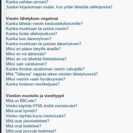
Kuinka vaihdan arvoani?
Joudun kirjautumaan sisään, kun yritän lähettää sähköpostia?
Viestin lähetyksen ongelmat
Kuinka lähetän viestin keskustelufoorumille?
Kuinka muokkaan tai poista viestin?
Kuinka lisään allekirjoutksen?
Kuinka luon äänestyksen?
Kuinka muokkaan tai poistan äänestyksen?
Miksi en pääse tietyille alueille?
Miksi en voi äänestää?
Miksi en voi lähettää liitetiedostoa?
Miksi sain varoituksen?
Kuinka ilmoitan asiattoman viestin valvojalle?
Mitä "Tallenna" nappula tekee viestien lähetyksessä?
Miksi viestini vaatii hyväksynnän?
Kuinka tönäisen viestiketjuani?
Viestien muotoilu ja viestityypit
Mitä on BBCode?
Voinko käyttää HTML-kieltä viesteissäni?
Mitä ovat hymiöt?
Voinko näyttää kuvia viesteissäni?
Mitä ovat yleistiedotteet?
Mitä ovat tiedotteet?
Mitä ovat pysyvät tiedotteet?