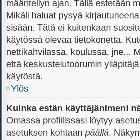
määritellyn ajan. Tällä estetään m
Mikäli haluat pysyä kirjautuneena 
sisään. Tätä ei kuitenkaan suosite
käytössä olevaa tietokonetta. Kut
nettikahvilassa, koulussa, jne... M
että keskustelufoorumin ylläpitäj
käytöstä.
Ylös
Kuinka estän käyttäjänimeni nä
Omassa profiilissasi löytyy aset
asetuksen kohtaan
päällä
. Näkymi