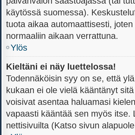
päivänvalon säästöajassa (tai tut
käytössä suomessa). Keskusteluf
tuota aikaa automaattisesti, joten 
normaaliin aikaan verrattuna.
Ylös
Kieltäni ei näy luettelossa!
Todennäköisin syy on se, että yläpi
kukaan ei ole vielä kääntänyt sitä s
voisivat asentaa haluamasi kielen
vapaasti kääntää sen myös itse. 
nettisivuilta (Katso sivun alapuolel