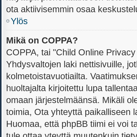
ota aktiivisemmin osaa keskustelu
Ylös
Mikä on COPPA?
COPPA, tai "Child Online Privacy
Yhdysvaltojen laki nettisivuille, jo
kolmetoistavuotiailta. Vaatimuks
huoltajalta kirjoitettu lupa tallent
omaan järjestelmäänsä. Mikäli o
toimia, Ota yhteyttä paikalliseen
Huomaa, että phpBB tiimi ei voi ta
tule ottaa yteyttä muutenkuin tiet