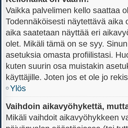
Vaikka palvelimen kello saattaa o
Todennäköisesti näytettävä aika 
aika saatetaan näyttää eri aika
olet. Mikäli tämä on se syy. Sin
asetuksia omasta profiilistasi. H
kuten suurin osa muistakin asetuks
käyttäjille. Joten jos et ole jo reki
Ylös
Vaihdoin aikavyöhykettä, mutta 
Mikäli vaihdoit aikavyöhykkeen v