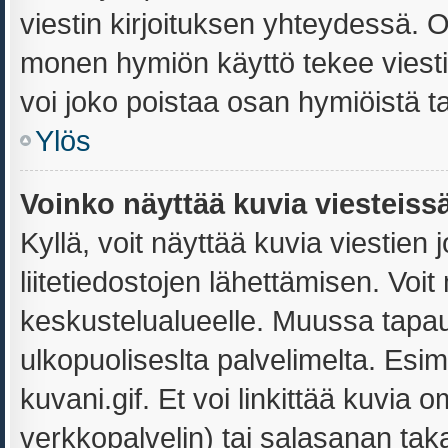
viestin kirjoituksen yhteydessä. Ol
monen hymiön käyttö tekee viestis
voi joko poistaa osan hymiöistä ta
Ylös
Voinko näyttää kuvia viesteiss
Kyllä, voit näyttää kuvia viestien j
liitetiedostojen lähettämisen. Voi
keskustelualueelle. Muussa tapa
ulkopuoliseslta palvelimelta. Esi
kuvani.gif. Et voi linkittää kuvia o
verkkopalvelin) tai salasanan tak