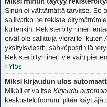
Miksi minun täytyy rekisteröit
Sinun ei välttämättä tarvitse. Se o
sallivatko he rekisteröitymättömie
kuitenkin. Rekisteröityminen antaa
eivät ole sallittuja vieraille, kut
yksityisviestit, sähköpostin lähetys
Rekisteröityminen vie vain pienen
Ylös
Miksi kirjaudun ulos automaatt
Mikäli et valitse
Kirjaudu automaatt
keskustelufoorumi pitää käyttäjä