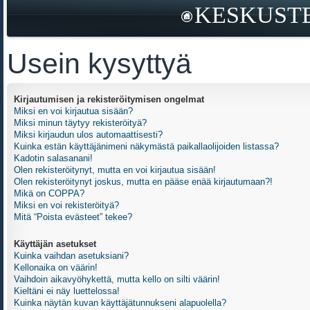
KESKUSTE
Usein kysyttyä
Kirjautumisen ja rekisteröitymisen ongelmat
Miksi en voi kirjautua sisään?
Miksi minun täytyy rekisteröityä?
Miksi kirjaudun ulos automaattisesti?
Kuinka estän käyttäjänimeni näkymästä paikallaolijoiden listassa?
Kadotin salasanani!
Olen rekisteröitynyt, mutta en voi kirjautua sisään!
Olen rekisteröitynyt joskus, mutta en pääse enää kirjautumaan?!
Mikä on COPPA?
Miksi en voi rekisteröityä?
Mitä “Poista evästeet” tekee?
Käyttäjän asetukset
Kuinka vaihdan asetuksiani?
Kellonaika on väärin!
Vaihdoin aikavyöhykettä, mutta kello on silti väärin!
Kieltäni ei näy luettelossa!
Kuinka näytän kuvan käyttäjätunnukseni alapuolella?