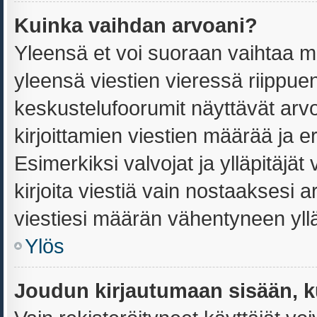
Kuinka vaihdan arvoani?
Yleensä et voi suoraan vaihtaa m
yleensä viestien vieressä riippue
keskustelufoorumit näyttävät arv
kirjoittamien viestien määrää ja ero
Esimerkiksi valvojat ja ylläpitäjät
kirjoita viestiä vain nostaaksesi
viestiesi määrän vähentyneen yll
Ylös
Joudun kirjautumaan sisään, k