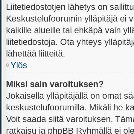
Liitetiedostotjen lähetys on sallitt
Keskustelufoorumin ylläpitäjä ei v
kaikille alueille tai ehkäpä vain y
liitetiedostoja. Ota yhteys ylläpitä
lähettää liitteitä.
Ylös
Miksi sain varoituksen?
Jokaisella ylläpitäjällä on omat s
keskustelufoorumilla. Mikäli he ka
Voit saada siitä varoituksen. Tä
ratkaisu ja phpBB Ryhmällä ei ole 