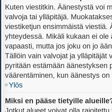
Kuten viestitkin. Äänestystä voi 
valvoja tai ylläpitäjä. Muokataks
viestiketjun ensimmäistä viestiä.
yhteydessä. Mikäli kukaan ei ole
vapaasti, mutta jos joku on jo ää
Tällöin vain valvojat ja ylläpitäjä
pyritään estämään äänestyksen p
väärentäminen, kun äänestys on 
Ylös
Miksi en pääse tietyille alueille
Jotkut alueet voivat olla rajoitettu t