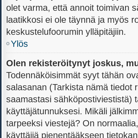
olet varma, että annoit toimivan s
laatikkosi ei ole täynnä ja myös 
keskustelufoorumin ylläpitäjiin.
Ylös
Olen rekisteröitynyt joskus, m
Todennäköisimmät syyt tähän ovat
salasanan (Tarkista nämä tiedot 
saamastasi sähköpostiviestistä) ta
käyttäjätunnuksesi. Mikäli jälkimm
tarpeeksi viestejä? On normaalia, e
käyttäjiä pienentääkseen tietoka