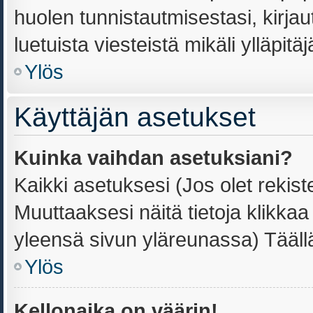
huolen tunnistautmisestasi, kirjau
luetuista viesteistä mikäli ylläpitä
Ylös
Käyttäjän asetukset
Kuinka vaihdan asetuksiani?
Kaikki asetuksesi (Jos olet rekiste
Muuttaaksesi näitä tietoja klikka
yleensä sivun yläreunassa) Tääll
Ylös
Kellonaika on väärin!