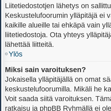
Liitetiedostotjen lähetys on sallitt
Keskustelufoorumin ylläpitäjä ei v
kaikille alueille tai ehkäpä vain y
liitetiedostoja. Ota yhteys ylläpitä
lähettää liitteitä.
Ylös
Miksi sain varoituksen?
Jokaisella ylläpitäjällä on omat s
keskustelufoorumilla. Mikäli he ka
Voit saada siitä varoituksen. Tä
ratkaisu ja phpBB Ryhmällä ei ole 