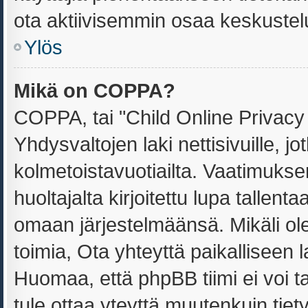
ota aktiivisemmin osaa keskustelu
Ylös
Mikä on COPPA?
COPPA, tai "Child Online Privacy
Yhdysvaltojen laki nettisivuille, jo
kolmetoistavuotiailta. Vaatimuks
huoltajalta kirjoitettu lupa tallent
omaan järjestelmäänsä. Mikäli o
toimia, Ota yhteyttä paikalliseen
Huomaa, että phpBB tiimi ei voi ta
tule ottaa yteyttä muutenkuin tiet