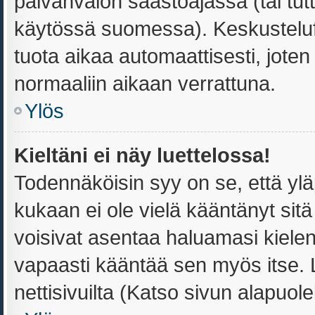
päivänvalon säästöajassa (tai tut
käytössä suomessa). Keskusteluf
tuota aikaa automaattisesti, joten 
normaaliin aikaan verrattuna.
Ylös
Kieltäni ei näy luettelossa!
Todennäköisin syy on se, että yläpi
kukaan ei ole vielä kääntänyt sitä s
voisivat asentaa haluamasi kielen
vapaasti kääntää sen myös itse. 
nettisivuilta (Katso sivun alapuolel