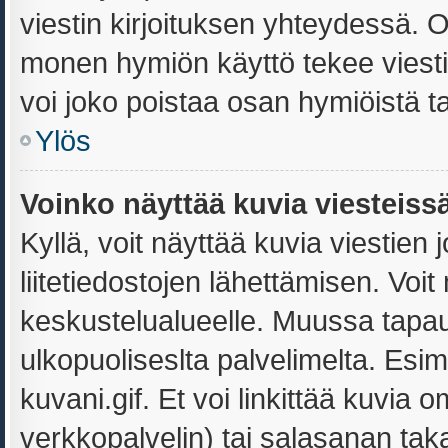
viestin kirjoituksen yhteydessä. Ol
monen hymiön käyttö tekee viestis
voi joko poistaa osan hymiöistä ta
Ylös
Voinko näyttää kuvia viesteiss
Kyllä, voit näyttää kuvia viestien j
liitetiedostojen lähettämisen. Voi
keskustelualueelle. Muussa tapa
ulkopuoliseslta palvelimelta. Esi
kuvani.gif. Et voi linkittää kuvia o
verkkopalvelin) tai salasanan tak