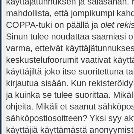
käyttäjätunnuksen ja salasanan.
mahdollista, että jompikumpi kahd
COPPA-tuki on päällä ja
olet reki
Sinun tulee noudattaa saamiasi oh
varma, etteivät käyttäjätunnukses
keskustelufoorumit vaativat käytt
käyttäjiltä joko itse suoritettuna 
kirjautua sisään. Kun rekisteröidyi
ja kuinka se tulee suorittaa. Mikäl
ohjeita. Mikäli et saanut sähköpos
sähköpostiosoitteen? Yksi syy ak
käyttäjiä käyttämästä anonyymist