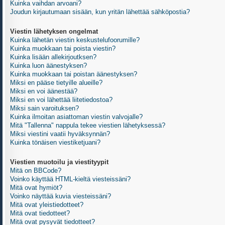
Kuinka vaihdan arvoani?
Joudun kirjautumaan sisään, kun yritän lähettää sähköpostia?
Viestin lähetyksen ongelmat
Kuinka lähetän viestin keskustelufoorumille?
Kuinka muokkaan tai poista viestin?
Kuinka lisään allekirjoutksen?
Kuinka luon äänestyksen?
Kuinka muokkaan tai poistan äänestyksen?
Miksi en pääse tietyille alueille?
Miksi en voi äänestää?
Miksi en voi lähettää liitetiedostoa?
Miksi sain varoituksen?
Kuinka ilmoitan asiattoman viestin valvojalle?
Mitä "Tallenna" nappula tekee viestien lähetyksessä?
Miksi viestini vaatii hyväksynnän?
Kuinka tönäisen viestiketjuani?
Viestien muotoilu ja viestityypit
Mitä on BBCode?
Voinko käyttää HTML-kieltä viesteissäni?
Mitä ovat hymiöt?
Voinko näyttää kuvia viesteissäni?
Mitä ovat yleistiedotteet?
Mitä ovat tiedotteet?
Mitä ovat pysyvät tiedotteet?