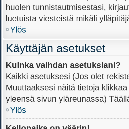
huolen tunnistautmisestasi, kirjau
luetuista viesteistä mikäli ylläpitä
Ylös
Käyttäjän asetukset
Kuinka vaihdan asetuksiani?
Kaikki asetuksesi (Jos olet rekiste
Muuttaaksesi näitä tietoja klikka
yleensä sivun yläreunassa) Tääll
Ylös
Kellonaika on väärin!