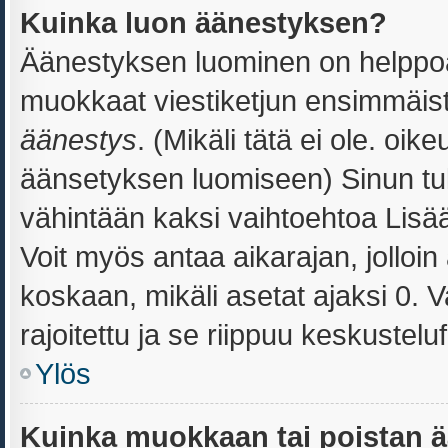
Kuinka luon äänestyksen?
Äänestyksen luominen on helppoa. 
muokkaat viestiketjun ensimmäist
äänestys
. (Mikäli tätä ei ole. oik
äänsetyksen luomiseen) Sinun tul
vähintään kaksi vaihtoehtoa Lisää 
Voit myös antaa aikarajan, jolloi
koskaan, mikäli asetat ajaksi 0. 
rajoitettu ja se riippuu keskustelu
Ylös
Kuinka muokkaan tai poistan 