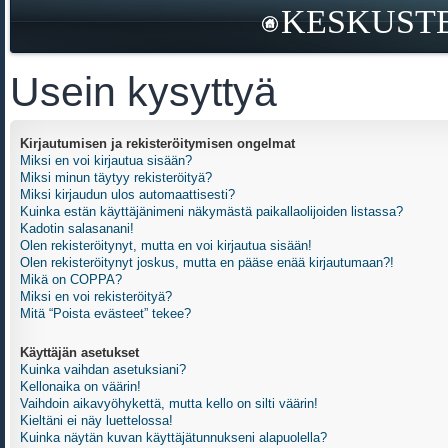
KESKUSTE
Usein kysyttyä
Kirjautumisen ja rekisteröitymisen ongelmat
Miksi en voi kirjautua sisään?
Miksi minun täytyy rekisteröityä?
Miksi kirjaudun ulos automaattisesti?
Kuinka estän käyttäjänimeni näkymästä paikallaolijoiden listassa?
Kadotin salasanani!
Olen rekisteröitynyt, mutta en voi kirjautua sisään!
Olen rekisteröitynyt joskus, mutta en pääse enää kirjautumaan?!
Mikä on COPPA?
Miksi en voi rekisteröityä?
Mitä “Poista evästeet” tekee?
Käyttäjän asetukset
Kuinka vaihdan asetuksiani?
Kellonaika on väärin!
Vaihdoin aikavyöhykettä, mutta kello on silti väärin!
Kieltäni ei näy luettelossa!
Kuinka näytän kuvan käyttäjätunnukseni alapuolella?