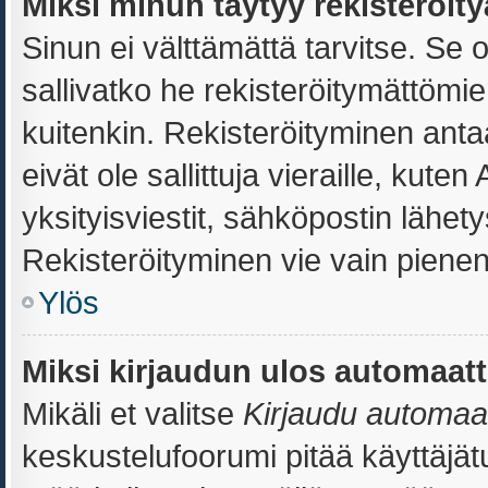
Miksi minun täytyy rekisteröit
Sinun ei välttämättä tarvitse. Se o
sallivatko he rekisteröitymättömie
kuitenkin. Rekisteröityminen antaa
eivät ole sallittuja vieraille, kut
yksityisviestit, sähköpostin lähetys
Rekisteröityminen vie vain pienen
Ylös
Miksi kirjaudun ulos automaatt
Mikäli et valitse
Kirjaudu automaatt
keskustelufoorumi pitää käyttäjä