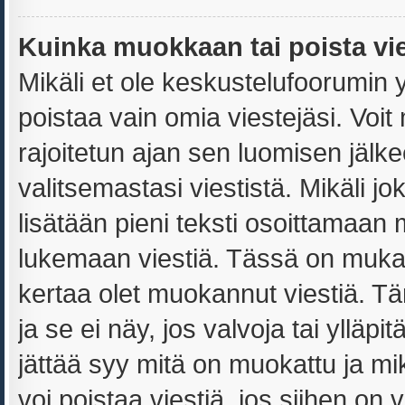
Kuinka muokkaan tai poista vi
Mikäli et ole keskustelufoorumin yl
poistaa vain omia viestejäsi. Voit
rajoitetun ajan sen luomisen jälk
valitsemastasi viestistä. Mikäli jo
lisätään pieni teksti osoittamaa
lukemaan viestiä. Tässä on muk
kertaa olet muokannut viestiä. Täm
ja se ei näy, jos valvoja tai ylläp
jättää syy mitä on muokattu ja mi
voi poistaa viestiä, jos siihen on v