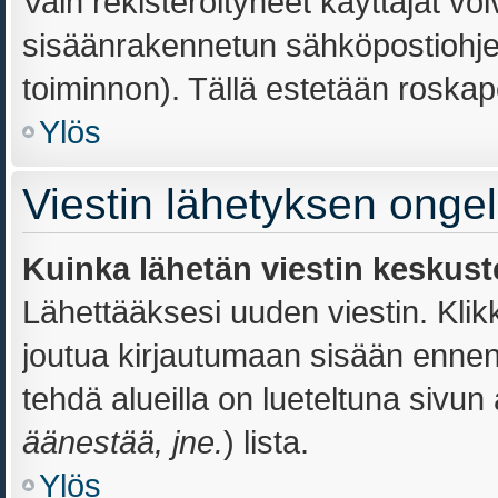
Vain rekisteröityneet käyttäjät vo
sisäänrakennetun sähköpostiohjelm
toiminnon). Tällä estetään roskapo
Ylös
Viestin lähetyksen onge
Kuinka lähetän viestin keskust
Lähettääksesi uuden viestin. Kli
joutua kirjautumaan sisään ennen k
tehdä alueilla on lueteltuna sivun 
äänestää, jne.
) lista.
Ylös