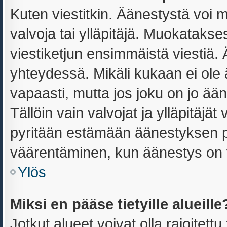
Kuten viestitkin. Äänestystä voi 
valvoja tai ylläpitäjä. Muokataks
viestiketjun ensimmäistä viestiä.
yhteydessä. Mikäli kukaan ei ole
vapaasti, mutta jos joku on jo ää
Tällöin vain valvojat ja ylläpitäjä
pyritään estämään äänestyksen p
väärentäminen, kun äänestys on 
Ylös
Miksi en pääse tietyille alueille
Jotkut alueet voivat olla rajoitettu t