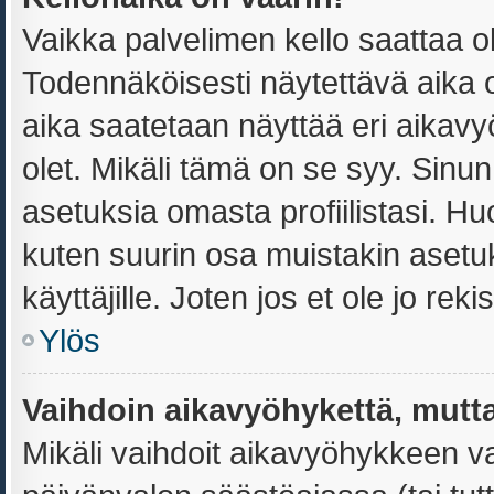
Vaikka palvelimen kello saattaa o
Todennäköisesti näytettävä aika 
aika saatetaan näyttää eri aika
olet. Mikäli tämä on se syy. Sin
asetuksia omasta profiilistasi. H
kuten suurin osa muistakin asetuks
käyttäjille. Joten jos et ole jo reki
Ylös
Vaihdoin aikavyöhykettä, mutta 
Mikäli vaihdoit aikavyöhykkeen v