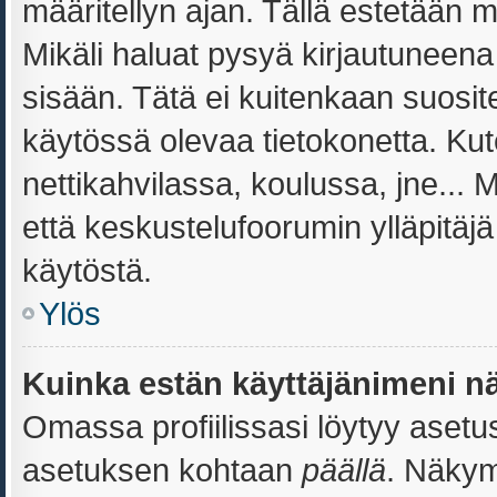
määritellyn ajan. Tällä estetään m
Mikäli haluat pysyä kirjautuneena 
sisään. Tätä ei kuitenkaan suosite
käytössä olevaa tietokonetta. Kut
nettikahvilassa, koulussa, jne... M
että keskustelufoorumin ylläpitäj
käytöstä.
Ylös
Kuinka estän käyttäjänimeni nä
Omassa profiilissasi löytyy aset
asetuksen kohtaan
päällä
. Näkymi