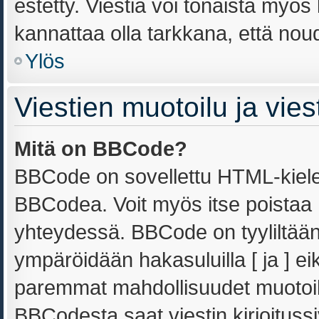
estetty. Viestiä voi tönäistä myös 
kannattaa olla tarkkana, että nou
Ylös
Viestien muotoilu ja viest
Mitä on BBCode?
BBCode on sovellettu HTML-kielest
BBCodea. Voit myös itse poistaa 
yhteydessä. BBCode on tyyliltään 
ympäröidään hakasuluilla [ ja ] ei
paremmat mahdollisuudet muotoill
BBCodesta saat viestin kirjoitussi