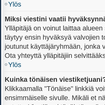
Ylös
Miksi viestini vaatii hyväksyn
Ylläpitäjä on voinut laittaa alueen 
täytyy ensin hyväksyä valvojien t
joutunut käyttäjäryhmään, jonka vi
Ota yhteyttä ylläpitäjiin selvittääk
Ylös
Kuinka tönäisen viestiketjuani
Klikkaamalla "Tönäise" linkkiä voit
ensimmäiselle sivulle. Mikäli et n