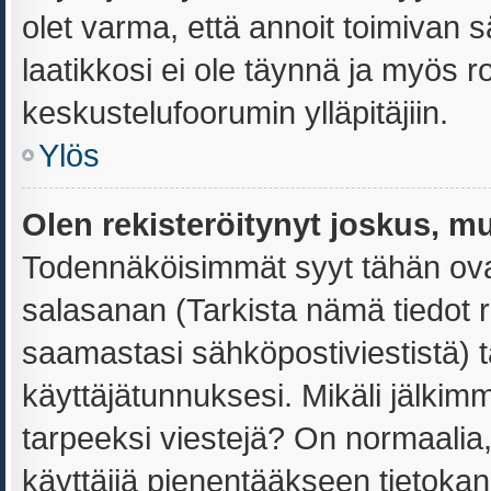
olet varma, että annoit toimivan s
laatikkosi ei ole täynnä ja myös 
keskustelufoorumin ylläpitäjiin.
Ylös
Olen rekisteröitynyt joskus, m
Todennäköisimmät syyt tähän ovat
salasanan (Tarkista nämä tiedot 
saamastasi sähköpostiviestistä) ta
käyttäjätunnuksesi. Mikäli jälkimm
tarpeeksi viestejä? On normaalia, e
käyttäjiä pienentääkseen tietoka