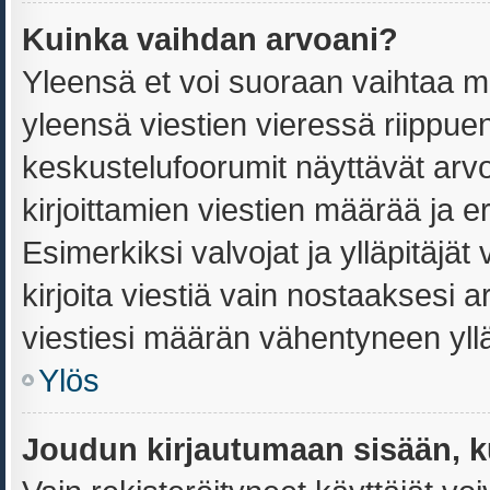
Kuinka vaihdan arvoani?
Yleensä et voi suoraan vaihtaa m
yleensä viestien vieressä riippue
keskustelufoorumit näyttävät arv
kirjoittamien viestien määrää ja ero
Esimerkiksi valvojat ja ylläpitäjät
kirjoita viestiä vain nostaaksesi
viestiesi määrän vähentyneen yll
Ylös
Joudun kirjautumaan sisään, k