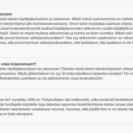
 sisään!
armasti oikean käyttäjätunnuksen ja salasanan. Mikäli nämä ovat kunnossa on mahdol
et rekisteröitynyt alle kolmetoistavuotiaana
. Sinun tulee noudattaa saamiasi ohjeita.
Useat keskustelufoorumit vaativat käyttäjätunnusten aktivoinnin uusilta käyttäjiltä jo
idyit. Siellä oli ohjeet mukana aktivoinnista ja kuinka se tulee suorittaa. Mikäli sait 
että annoit toimivan sähköpostiosoitteen? Yksi syy aktivoinnin vaatimiseen on vähe
a, että annoit toimivan sähköpostiosoitteen, olet tarkistanut, että laatikkosi ei ol
e enää kirjautumaan?!
rän käyttäjätunnuksen tai salasanan (Tarkista nämä tiedot rekisteröitymisen yhteyd
tunnuksesi. Mikäli jälkimmäinen on syy. Et ehkä kirjoittanut tarpeeksi viestejä? On nor
Rekisteröidy uudelleen ja ota aktiivisemmin osaa keskusteluihin.
n Act" vuodelta 1998 on Yhdysvaltojen laki nettisivuille, jotka keräävät henkilökohtai
 huoltajalta kirjoitettu lupa tallentaa lapsensa henkilökohtaisia tietoja omaan jä
lliseen lakimieheen saadaksesi neuvoja. Huomaa, että phpBB tiimi ei voi tarjota laki
sta on lisää alempana.