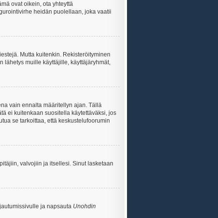
ämä ovat oikein, ota yhteyttä
gurointivirhe heidän puolellaan, joka vaatii
viestejä. Mutta kuitenkin. Rekisteröityminen
n lähetys muille käyttäjille, käyttäjäryhmät,
na vain ennalta määritellyn ajan. Tällä
tä ei kuitenkaan suositella käytettäväksi, jos
uutua se tarkoittaa, että keskustelufoorumin
itäjiin, valvojiin ja itsellesi. Sinut lasketaan
rjautumissivulle ja napsauta
Unohdin