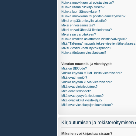
Kuinka muokkaan tai poista viestin?
Kuinka lisään allekirjoutksen?
Kuinka luon äänestyksen?
Kuinka muokkaan tai poistan äänestyksen?
Miksi en pääse tietyille alueille?
Miksi en voi äänestää?
Miksi en voi lähettää liitetiedostoa?
Miksi sain varoituksen?
Kuinka ilmoitan asiattoman viestin valvojalle?
Mitä "Tallenna" nappula tekee viestien lähetykses
Miksi viestini vaatii hyväksynnän?
Kuinka tönäisen viestiketjuani?
Viestien muotoilu ja viestityypit
Mitä on BBCode?
Voinko käyttää HTML-kieltä viesteissäni?
Mitä ovat hymiöt?
Voinko näyttää kuvia viesteissäni?
Mitä ovat yleistiedotteet?
Mitä ovat tiedotteet?
Mitä ovat pysyvät tiedotteet?
Mitä ovat lukitut viestiketjut?
Mitä ovat viestiketjujen kuvakkeet?
Kirjautumisen ja rekisteröitymisen
Miksi en voi kirjautua sisään?