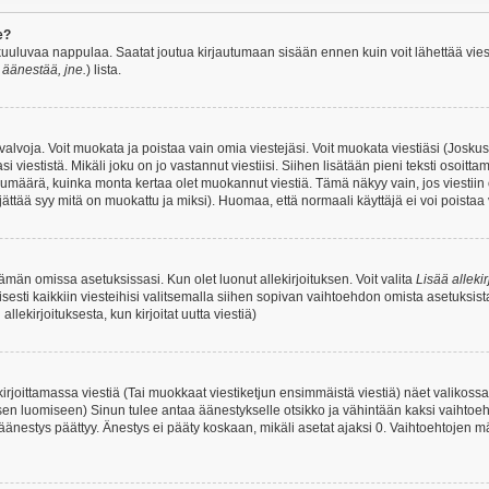
e?
uuluvaa nappulaa. Saatat joutua kirjautumaan sisään ennen kuin voit lähettää viesti
t äänestää, jne.
) lista.
i valvoja. Voit muokata ja poistaa vain omia viestejäsi. Voit muokata viestiäsi (Josku
i viestistä. Mikäli joku on jo vastannut viestiisi. Siihen lisätään pieni teksti oso
ärä, kuinka monta kertaa olet muokannut viestiä. Tämä näkyy vain, jos viestiin on j
jättää syy mitä on muokattu ja miksi). Huomaa, että normaali käyttäjä ei voi poistaa v
 tämän omissa asetuksissasi. Kun olet luonut allekirjoituksen. Voit valita
Lisää allekir
isesti kaikkiin viesteihisi valitsemalla siihen sopivan vaihtoehdon omista asetuksista
llekirjoituksesta, kun kirjoitat uutta viestiä)
rjoittamassa viestiä (Tai muokkaat viestiketjun ensimmäistä viestiä) näet valikos
ksen luomiseen) Sinun tulee antaa äänestykselle otsikko ja vähintään kaksi vaihtoeh
 äänestys päättyy. Änestys ei pääty koskaan, mikäli asetat ajaksi 0. Vaihtoehtojen mä