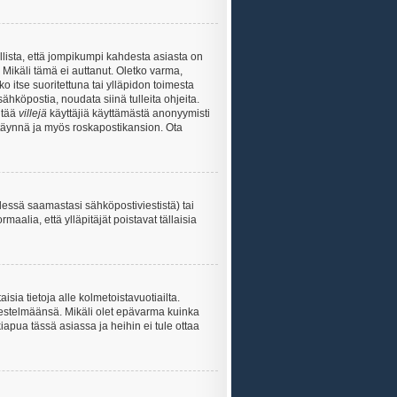
lista, että jompikumpi kahdesta asiasta on
 Mikäli tämä ei auttanut. Oletko varma,
ko itse suoritettuna tai ylläpidon toimesta
sähköpostia, noudata siinä tulleita ohjeita.
ntää
villejä
käyttäjiä käyttämästä anonyymisti
e täynnä ja myös roskapostikansion. Ota
essä saamastasi sähköpostiviestistä) tai
maalia, että ylläpitäjät poistavat tällaisia
sia tietoja alle kolmetoistavuotiailta.
rjestelmäänsä. Mikäli olet epävarma kuinka
apua tässä asiassa ja heihin ei tule ottaa