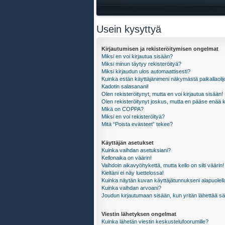
Usein kysyttyä
Kirjautumisen ja rekisteröitymisen ongelmat
Miksi en voi kirjautua sisään?
Miksi minun täytyy rekisteröityä?
Miksi kirjaudun ulos automaattisesti?
Kuinka estän käyttäjänimeni näkymästä paikallaolij
Kadotin salasanani!
Olen rekisteröitynyt, mutta en voi kirjautua sisään!
Olen rekisteröitynyt joskus, mutta en pääse enää 
Mikä on COPPA?
Miksi en voi rekisteröityä?
Mitä “Poista evästeet” tekee?
Käyttäjän asetukset
Kuinka vaihdan asetuksiani?
Kellonaika on väärin!
Vaihdoin aikavyöhykettä, mutta kello on silti väärin!
Kieltäni ei näy luettelossa!
Kuinka näytän kuvan käyttäjätunnukseni alapuolell
Kuinka vaihdan arvoani?
Joudun kirjautumaan sisään, kun yritän lähettää s
Viestin lähetyksen ongelmat
Kuinka lähetän viestin keskustelufoorumille?