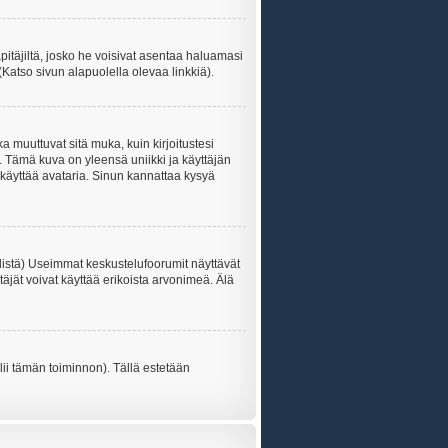
äpitäjiltä, josko he voisivat asentaa haluamasi
(Katso sivun alapuolella olevaa linkkiä).
ka muuttuvat sitä muka, kuin kirjoitustesi
. Tämä kuva on yleensä uniikki ja käyttäjän
 käyttää avataria. Sinun kannattaa kysyä
listä) Useimmat keskustelufoorumit näyttävät
itäjät voivat käyttää erikoista arvonimeä. Älä
lii tämän toiminnon). Tällä estetään