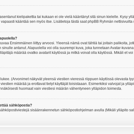
asentanut kielipakettia tai kukaan ei ole vielä kääntänyt sitä sinun kielelle. Kysy yll
 vapaasti kääntää sen myös itse. Lisätietoja tästä saat phpBB Ryhmän nettisivuilta 
apuolella?
uvaa Ensimmäinen liittyy arvoosi. Yleensä nämä ovat tähtiä tai joitain palikoita, jot
 sinulle antanut. Alapuolella voi olla suurempi kuva, joka tunnetaan Avatar-kuvana
äpitäjä määrää ovatko avatarit käytössä ja mitkä voivat olla käytössä. Mikäli et voi
lukee. (Arvonimet näkyvät yleensä viestien vieressä riippuen käytössä olevasta tyy
iestien määrää ja erottavat tietyt käyttäjät toisistaaan. Esimerkiksi valvojat ja ylläp
dennäköisesti huomaat vain viestiesi määrän vähentyneen ylläpidon toimesta.
hettää sähköpostia?
ä sähköpostiviestejä sisäänrakennetun sähköpostiohjelman avulla (Mikäli ylläpito sal