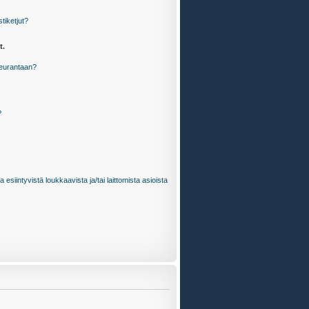
stiketjut?
t.
 seurantaan?
?
 esiintyvistä loukkaavista ja/tai laittomista asioista