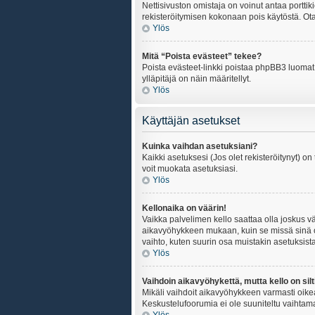
Nettisivuston omistaja on voinut antaa porttik
rekisteröitymisen kokonaan pois käytöstä. Ota
Ylös
Mitä “Poista evästeet” tekee?
Poista evästeet-linkki poistaa phpBB3 luomat e
ylläpitäjä on näin määritellyt.
Ylös
Käyttäjän asetukset
Kuinka vaihdan asetuksiani?
Kaikki asetuksesi (Jos olet rekisteröitynyt) on
voit muokata asetuksiasi.
Ylös
Kellonaika on väärin!
Vaikka palvelimen kello saattaa olla joskus v
aikavyöhykkeen mukaan, kuin se missä sinä ol
vaihto, kuten suurin osa muistakin asetuksista on
Ylös
Vaihdoin aikavyöhykettä, mutta kello on silt
Mikäli vaihdoit aikavyöhykkeen varmasti oike
Keskustelufoorumia ei ole suuniteltu vaihtamaa