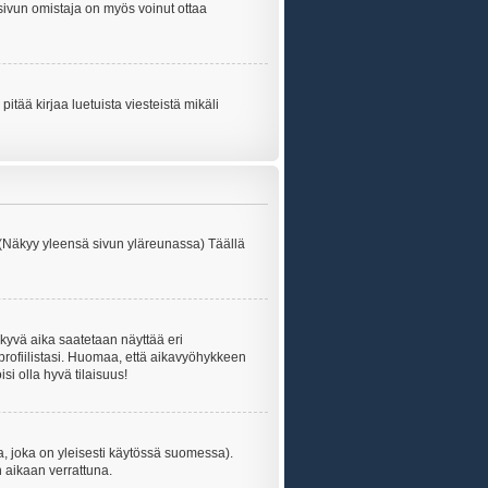
tisivun omistaja on myös voinut ottaa
itää kirjaa luetuista viesteistä mikäli
 (Näkyy yleensä sivun yläreunassa) Täällä
kyvä aika saatetaan näyttää eri
rofiilistasi. Huomaa, että aikavyöhykkeen
isi olla hyvä tilaisuus!
, joka on yleisesti käytössä suomessa).
n aikaan verrattuna.