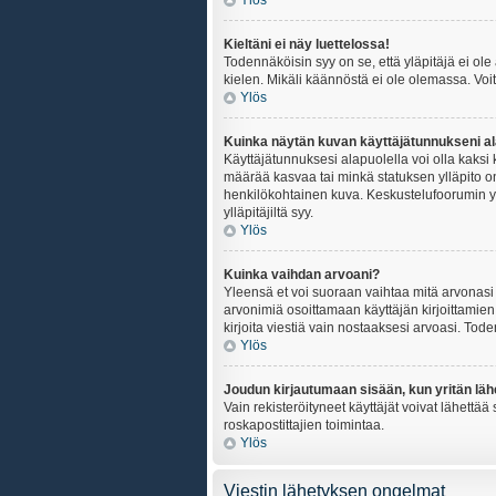
Ylös
Kieltäni ei näy luettelossa!
Todennäköisin syy on se, että yläpitäjä ei ole 
kielen. Mikäli käännöstä ei ole olemassa. Voit
Ylös
Kuinka näytän kuvan käyttäjätunnukseni al
Käyttäjätunnuksesi alapuolella voi olla kaksi k
määrää kasvaa tai minkä statuksen ylläpito on
henkilökohtainen kuva. Keskustelufoorumin yll
ylläpitäjiltä syy.
Ylös
Kuinka vaihdan arvoani?
Yleensä et voi suoraan vaihtaa mitä arvonasi 
arvonimiä osoittamaan käyttäjän kirjoittamien v
kirjoita viestiä vain nostaaksesi arvoasi. To
Ylös
Joudun kirjautumaan sisään, kun yritän lä
Vain rekisteröityneet käyttäjät voivat lähettä
roskapostittajien toimintaa.
Ylös
Viestin lähetyksen ongelmat