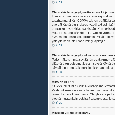
Ylös
Olen rekisteröitynyt, mutta en voi kirjautua
Ihan ensimmäiseksi tarkista, että kirjoitat v
tapahtunut. Mikäli COPPA-tuki on päällä ja
ol
etteivät käyttäjätunnuksesi vaadi aktivointia? 
ennen kuin voit kirjautua sisään. Kun rekisterö
Mikäli et saanut sähköpostia. Oletko varma, 
hyväkseen keskustelufoorumia. Mikäli olet varm
yhteyttä keskustelufoorumin ylläpitäjiin.
Ylös
Olen rekisteröitynyt joskus, mutta en pääs
Todennäköisimmät syyt tähän ovat; Annoit vää
ylläpitäjä on poistanut jostain syystä käyttäjä
käyttäjiä pienentääkseen tietokannan kokoa. 
Ylös
Mikä on COPPA?
COPPA, tai "Child Online Privacy and Protectio
Vaatimuksena on saada lapsen vanhemmilta tai
tämän kanssa tulee toimia, Ota yhteyttä paika
yteyttä muutenkuin tietyissä tapauksissa, joi
Ylös
Miksi en voi rekisteröityä?