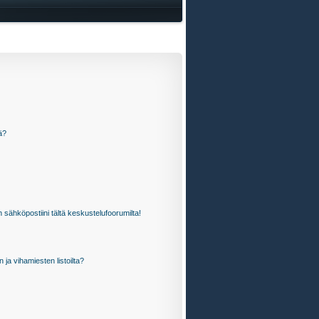
ä?
 sähköpostiini tältä keskustelufoorumilta!
n ja vihamiesten listoilta?
?