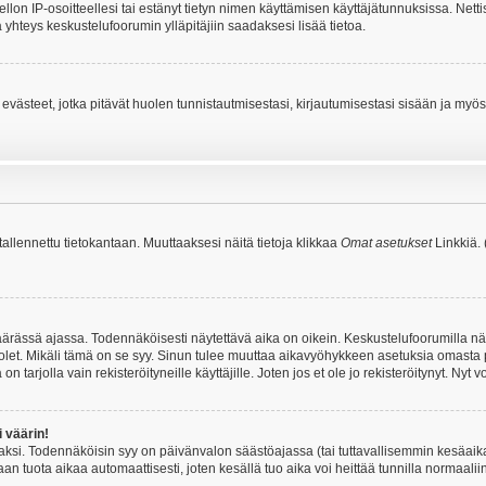
iellon IP-osoitteellesi tai estänyt tietyn nimen käyttämisen käyttäjätunnuksissa. Net
 yhteys keskustelufoorumin ylläpitäjiin saadaksesi lisää tietoa.
västeet, jotka pitävät huolen tunnistautmisestasi, kirjautumisestasi sisään ja myös p
 tallennettu tietokantaan. Muuttaaksesi näitä tietoja klikkaa
Omat asetukset
Linkkiä.
äärässä ajassa. Todennäköisesti näytettävä aika on oikein. Keskustelufoorumilla nä
et. Mikäli tämä on se syy. Sinun tulee muuttaa aikavyöhykkeen asetuksia omasta p
 tarjolla vain rekisteröityneille käyttäjille. Joten jos et ole jo rekisteröitynyt. Nyt vo
i väärin!
aksi. Todennäköisin syy on päivänvalon säästöajassa (tai tuttavallisemmin kesäaika
n tuota aikaa automaattisesti, joten kesällä tuo aika voi heittää tunnilla normaalii