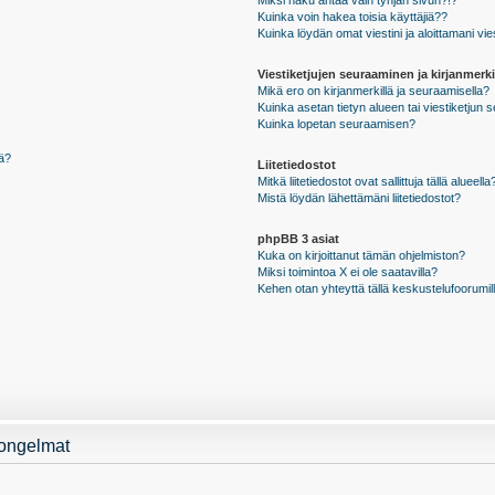
Miksi haku antaa vain tyhjän sivun?!?
Kuinka voin hakea toisia käyttäjiä??
Kuinka löydän omat viestini ja aloittamani vie
Viestiketjujen seuraaminen ja kirjanmerki
Mikä ero on kirjanmerkillä ja seuraamisella?
Kuinka asetan tietyn alueen tai viestiketjun
Kuinka lopetan seuraamisen?
sä?
Liitetiedostot
Mitkä liitetiedostot ovat sallittuja tällä alueella
Mistä löydän lähettämäni liitetiedostot?
phpBB 3 asiat
Kuka on kirjoittanut tämän ohjelmiston?
Miksi toimintoa X ei ole saatavilla?
Kehen otan yhteyttä tällä keskustelufoorumilla
 ongelmat