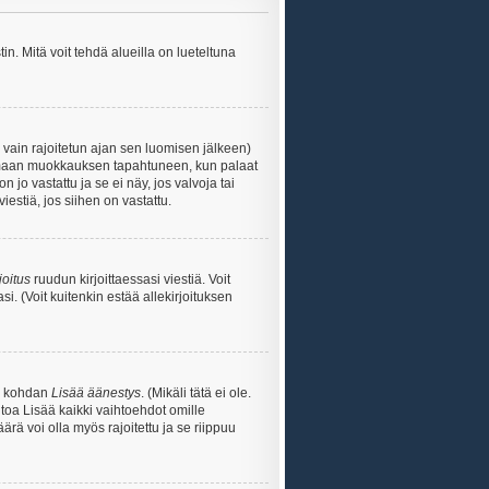
n. Mitä voit tehdä alueilla on lueteltuna
s vain rajoitetun ajan sen luomisen jälkeen)
ittamaan muokkauksen tapahtuneen, kun palaat
o vastattu ja se ei näy, jos valvoja tai
iestiä, jos siihen on vastattu.
joitus
ruudun kirjoittaessasi viestiä. Voit
si. (Voit kuitenkin estää allekirjoituksen
sa kohdan
Lisää äänestys
. (Mikäli tätä ei ole.
toa Lisää kaikki vaihtoehdot omille
ärä voi olla myös rajoitettu ja se riippuu