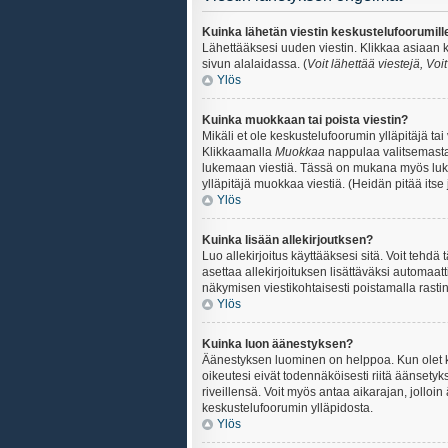
Kuinka lähetän viestin keskustelufoorumill
Lähettääksesi uuden viestin. Klikkaa asiaan k
sivun alalaidassa. (
Voit lähettää viestejä, Voi
Ylös
Kuinka muokkaan tai poista viestin?
Mikäli et ole keskustelufoorumin ylläpitäjä ta
Klikkaamalla
Muokkaa
nappulaa valitsemastas
lukemaan viestiä. Tässä on mukana myös lukumä
ylläpitäjä muokkaa viestiä. (Heidän pitää itse 
Ylös
Kuinka lisään allekirjoutksen?
Luo allekirjoitus käyttääksesi sitä. Voit tehdä
asettaa allekirjoituksen lisättäväksi automaatt
näkymisen viestikohtaisesti poistamalla rastin a
Ylös
Kuinka luon äänestyksen?
Äänestyksen luominen on helppoa. Kun olet ki
oikeutesi eivät todennäköisesti riitä äänsety
riveillensä. Voit myös antaa aikarajan, jolloin
keskustelufoorumin ylläpidosta.
Ylös