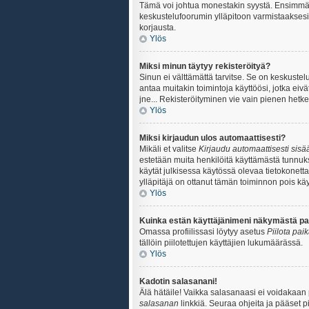
Tämä voi johtua monestakin syystä. Ensimmäisek
keskustelufoorumin ylläpitoon varmistaaksesi, 
korjausta.
Ylös
Miksi minun täytyy rekisteröityä?
Sinun ei välttämättä tarvitse. Se on keskustelu
antaa muitakin toimintoja käyttöösi, jotka eivät
jne... Rekisteröityminen vie vain pienen hetke
Ylös
Miksi kirjaudun ulos automaattisesti?
Mikäli et valitse
Kirjaudu automaattisesti sisää
estetään muita henkilöitä käyttämästä tunnuksi
käytät julkisessa käytössä olevaa tietokonetta.
ylläpitäjä on ottanut tämän toiminnon pois käy
Ylös
Kuinka estän käyttäjänimeni näkymästä paik
Omassa profiilissasi löytyy asetus
Piilota pai
tällöin piilotettujen käyttäjien lukumäärässä.
Ylös
Kadotin salasanani!
Älä hätäile! Vaikka salasanaasi ei voidakaan
salasanan
linkkiä. Seuraa ohjeita ja pääset 