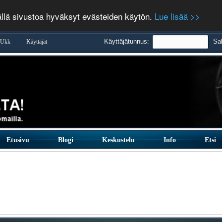
ällä sivustoa hyväksyt evästeiden käytön.
Lue lisää >>
Käyttäjätunnus:
Sa
Ukk
Käyttäjät
Etusivu
Blogi
Keskustelu
Info
Etsi