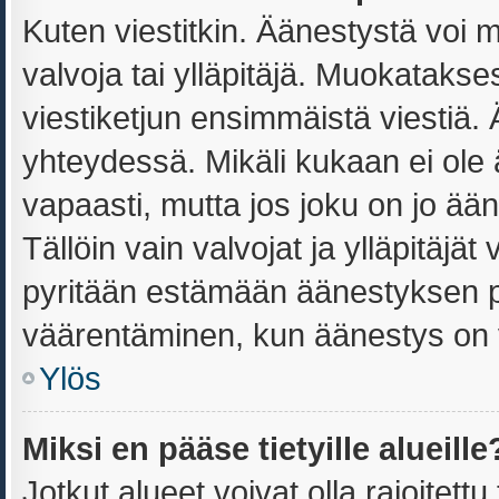
Kuten viestitkin. Äänestystä voi 
valvoja tai ylläpitäjä. Muokataks
viestiketjun ensimmäistä viestiä.
yhteydessä. Mikäli kukaan ei ole
vapaasti, mutta jos joku on jo ää
Tällöin vain valvojat ja ylläpitäjä
pyritään estämään äänestyksen p
väärentäminen, kun äänestys on 
Ylös
Miksi en pääse tietyille alueille
Jotkut alueet voivat olla rajoitettu t