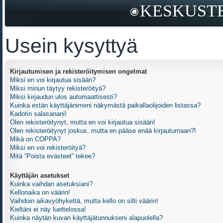
KESKUSTE
Usein kysyttyä
Kirjautumisen ja rekisteröitymisen ongelmat
Miksi en voi kirjautua sisään?
Miksi minun täytyy rekisteröityä?
Miksi kirjaudun ulos automaattisesti?
Kuinka estän käyttäjänimeni näkymästä paikallaolijoiden listassa?
Kadotin salasanani!
Olen rekisteröitynyt, mutta en voi kirjautua sisään!
Olen rekisteröitynyt joskus, mutta en pääse enää kirjautumaan?!
Mikä on COPPA?
Miksi en voi rekisteröityä?
Mitä “Poista evästeet” tekee?
Käyttäjän asetukset
Kuinka vaihdan asetuksiani?
Kellonaika on väärin!
Vaihdoin aikavyöhykettä, mutta kello on silti väärin!
Kieltäni ei näy luettelossa!
Kuinka näytän kuvan käyttäjätunnukseni alapuolella?