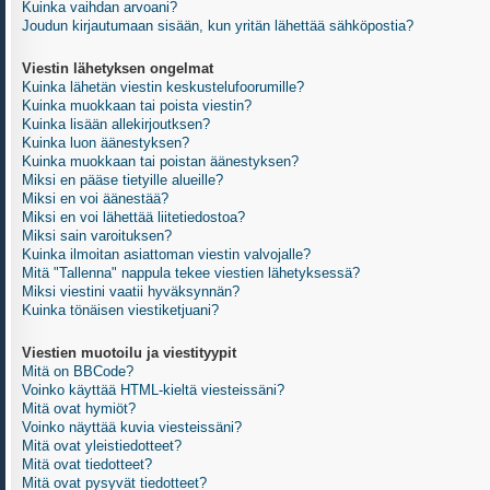
Kuinka vaihdan arvoani?
Joudun kirjautumaan sisään, kun yritän lähettää sähköpostia?
Viestin lähetyksen ongelmat
Kuinka lähetän viestin keskustelufoorumille?
Kuinka muokkaan tai poista viestin?
Kuinka lisään allekirjoutksen?
Kuinka luon äänestyksen?
Kuinka muokkaan tai poistan äänestyksen?
Miksi en pääse tietyille alueille?
Miksi en voi äänestää?
Miksi en voi lähettää liitetiedostoa?
Miksi sain varoituksen?
Kuinka ilmoitan asiattoman viestin valvojalle?
Mitä "Tallenna" nappula tekee viestien lähetyksessä?
Miksi viestini vaatii hyväksynnän?
Kuinka tönäisen viestiketjuani?
Viestien muotoilu ja viestityypit
Mitä on BBCode?
Voinko käyttää HTML-kieltä viesteissäni?
Mitä ovat hymiöt?
Voinko näyttää kuvia viesteissäni?
Mitä ovat yleistiedotteet?
Mitä ovat tiedotteet?
Mitä ovat pysyvät tiedotteet?