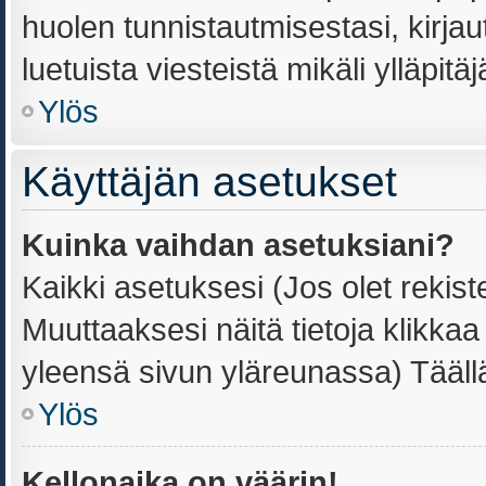
huolen tunnistautmisestasi, kirjau
luetuista viesteistä mikäli ylläpitä
Ylös
Käyttäjän asetukset
Kuinka vaihdan asetuksiani?
Kaikki asetuksesi (Jos olet rekiste
Muuttaaksesi näitä tietoja klikka
yleensä sivun yläreunassa) Tääll
Ylös
Kellonaika on väärin!