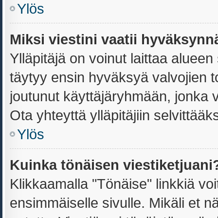
Ylös
Miksi viestini vaatii hyväksyn
Ylläpitäjä on voinut laittaa alueen 
täytyy ensin hyväksyä valvojien t
joutunut käyttäjäryhmään, jonka vi
Ota yhteyttä ylläpitäjiin selvittääk
Ylös
Kuinka tönäisen viestiketjuani
Klikkaamalla "Tönäise" linkkiä voit
ensimmäiselle sivulle. Mikäli et n