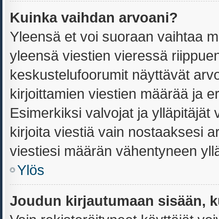
Kuinka vaihdan arvoani?
Yleensä et voi suoraan vaihtaa m
yleensä viestien vieressä riippue
keskustelufoorumit näyttävät arv
kirjoittamien viestien määrää ja ero
Esimerkiksi valvojat ja ylläpitäjät
kirjoita viestiä vain nostaaksesi
viestiesi määrän vähentyneen yll
Ylös
Joudun kirjautumaan sisään, k