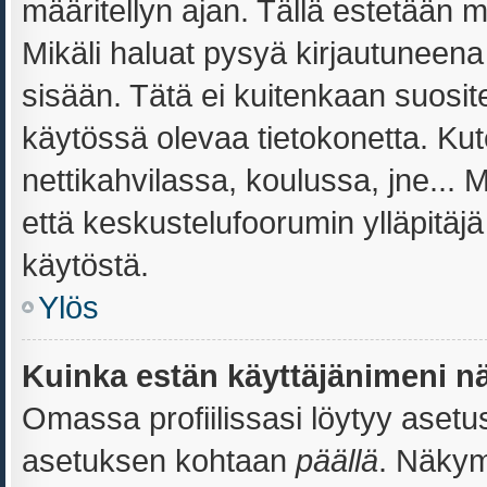
määritellyn ajan. Tällä estetään m
Mikäli haluat pysyä kirjautuneena 
sisään. Tätä ei kuitenkaan suosite
käytössä olevaa tietokonetta. Kut
nettikahvilassa, koulussa, jne... M
että keskustelufoorumin ylläpitäj
käytöstä.
Ylös
Kuinka estän käyttäjänimeni nä
Omassa profiilissasi löytyy aset
asetuksen kohtaan
päällä
. Näkymi