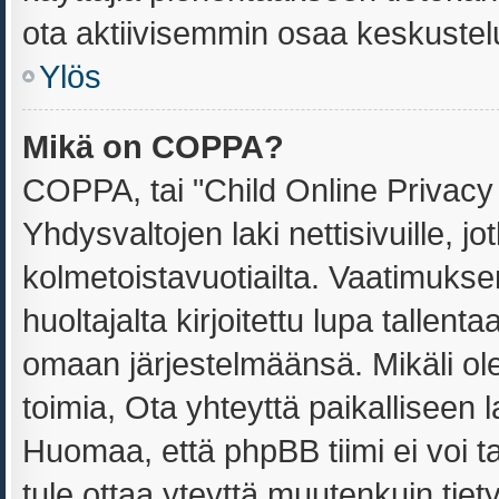
ota aktiivisemmin osaa keskustelu
Ylös
Mikä on COPPA?
COPPA, tai "Child Online Privacy
Yhdysvaltojen laki nettisivuille, jo
kolmetoistavuotiailta. Vaatimuks
huoltajalta kirjoitettu lupa tallent
omaan järjestelmäänsä. Mikäli o
toimia, Ota yhteyttä paikalliseen
Huomaa, että phpBB tiimi ei voi ta
tule ottaa yteyttä muutenkuin tiet