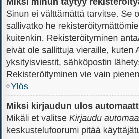
Miksi minun täytyy rekisteröit
Sinun ei välttämättä tarvitse. Se o
sallivatko he rekisteröitymättömie
kuitenkin. Rekisteröityminen antaa
eivät ole sallittuja vieraille, kut
yksityisviestit, sähköpostin lähetys
Rekisteröityminen vie vain pienen
Ylös
Miksi kirjaudun ulos automaatt
Mikäli et valitse
Kirjaudu automaatt
keskustelufoorumi pitää käyttäjä