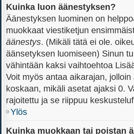
Kuinka luon äänestyksen?
Äänestyksen luominen on helppoa. 
muokkaat viestiketjun ensimmäist
äänestys
. (Mikäli tätä ei ole. oik
äänsetyksen luomiseen) Sinun tul
vähintään kaksi vaihtoehtoa Lisää 
Voit myös antaa aikarajan, jolloi
koskaan, mikäli asetat ajaksi 0. 
rajoitettu ja se riippuu keskustelu
Ylös
Kuinka muokkaan tai poistan 