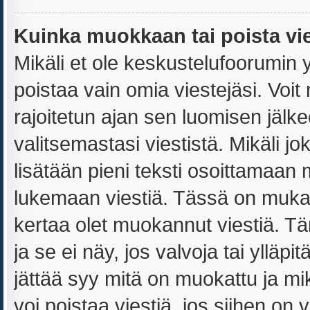
Kuinka muokkaan tai poista vi
Mikäli et ole keskustelufoorumin yl
poistaa vain omia viestejäsi. Voit
rajoitetun ajan sen luomisen jälk
valitsemastasi viestistä. Mikäli jo
lisätään pieni teksti osoittamaa
lukemaan viestiä. Tässä on muk
kertaa olet muokannut viestiä. Täm
ja se ei näy, jos valvoja tai ylläp
jättää syy mitä on muokattu ja mi
voi poistaa viestiä, jos siihen on v