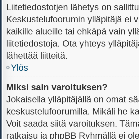
Liitetiedostotjen lähetys on sallitt
Keskustelufoorumin ylläpitäjä ei v
kaikille alueille tai ehkäpä vain y
liitetiedostoja. Ota yhteys ylläpitä
lähettää liitteitä.
Ylös
Miksi sain varoituksen?
Jokaisella ylläpitäjällä on omat s
keskustelufoorumilla. Mikäli he ka
Voit saada siitä varoituksen. Tä
ratkaisu ja phpBB Ryhmällä ei ole 