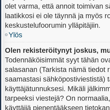
olet varma, että annoit toimivan s
laatikkosi ei ole täynnä ja myös 
keskustelufoorumin ylläpitäjiin.
Ylös
Olen rekisteröitynyt joskus, m
Todennäköisimmät syyt tähän ovat
salasanan (Tarkista nämä tiedot 
saamastasi sähköpostiviestistä) ta
käyttäjätunnuksesi. Mikäli jälkimm
tarpeeksi viestejä? On normaalia, e
käyttäjiä pienentääkseen tietoka