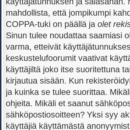
käyttäjätunnuksen ja salasanan.
mahdollista, että jompikumpi kahd
COPPA-tuki on päällä ja
olet reki
Sinun tulee noudattaa saamiasi oh
varma, etteivät käyttäjätunnukses
keskustelufoorumit vaativat käytt
käyttäjiltä joko itse suoritettuna 
kirjautua sisään. Kun rekisteröidyi
ja kuinka se tulee suorittaa. Mikäl
ohjeita. Mikäli et saanut sähköpos
sähköpostiosoitteen? Yksi syy ak
käyttäjiä käyttämästä anonyymist