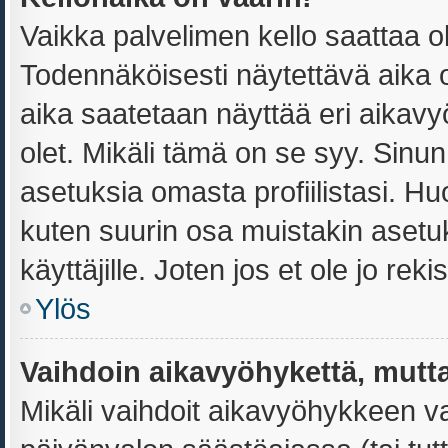
Vaikka palvelimen kello saattaa o
Todennäköisesti näytettävä aika 
aika saatetaan näyttää eri aika
olet. Mikäli tämä on se syy. Sin
asetuksia omasta profiilistasi. H
kuten suurin osa muistakin asetuks
käyttäjille. Joten jos et ole jo reki
Ylös
Vaihdoin aikavyöhykettä, mutta 
Mikäli vaihdoit aikavyöhykkeen v