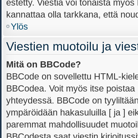
estetty. Viestiä voi tönäistä myös 
kannattaa olla tarkkana, että nou
Ylös
Viestien muotoilu ja viest
Mitä on BBCode?
BBCode on sovellettu HTML-kielest
BBCodea. Voit myös itse poistaa 
yhteydessä. BBCode on tyyliltään 
ympäröidään hakasuluilla [ ja ] ei
paremmat mahdollisuudet muotoill
BBCodesta saat viestin kirjoitussi