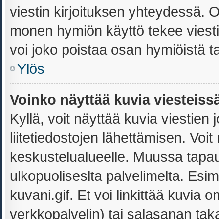
viestin kirjoituksen yhteydessä. Ol
monen hymiön käyttö tekee viestis
voi joko poistaa osan hymiöistä ta
Ylös
Voinko näyttää kuvia viesteiss
Kyllä, voit näyttää kuvia viestien j
liitetiedostojen lähettämisen. Voi
keskustelualueelle. Muussa tapa
ulkopuoliseslta palvelimelta. Esi
kuvani.gif. Et voi linkittää kuvia o
verkkopalvelin) tai salasanan tak