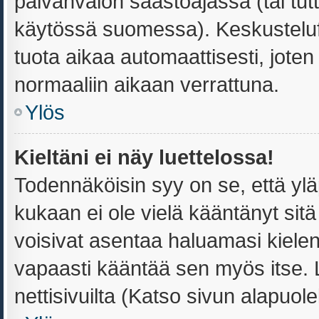
päivänvalon säästöajassa (tai tut
käytössä suomessa). Keskusteluf
tuota aikaa automaattisesti, joten 
normaaliin aikaan verrattuna.
Ylös
Kieltäni ei näy luettelossa!
Todennäköisin syy on se, että yläpi
kukaan ei ole vielä kääntänyt sitä s
voisivat asentaa haluamasi kielen
vapaasti kääntää sen myös itse. 
nettisivuilta (Katso sivun alapuolel