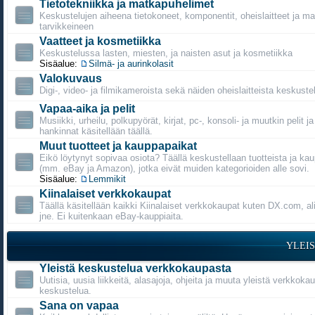
Tietotekniikka ja matkapuhelimet
Keskustelujen aiheena tietokoneet, komponentit, oheislaitteet ja m
tarvikkeineen
Vaatteet ja kosmetiikka
Keskustelussa lasten, miesten, ja naisten asut ja kosmetiikka
Sisäalue:
Silmä- ja aurinkolasit
Valokuvaus
Digi-, video- ja filmikameroista sekä näiden oheislaitteista keskustel
Vapaa-aika ja pelit
Musiikki, urheilu, polkupyörät, kirjat, pc-, konsoli- ja muutkin pelit j
hankinnat käsitellään täällä.
Muut tuotteet ja kauppapaikat
Eikö löytynyt sopivaa osiota? Täällä keskustellaan tuotteista ja ka
(mm. eBay ja Amazon), jotka eivät muiden kategorioiden alle sovi.
Sisäalue:
Lemmikit
Kiinalaiset verkkokaupat
Täällä käsitellään kaikki Kiinalaiset verkkokaupat kuten DX.com, a
jne. Ei kuitenkaan eBay-kauppiaita.
YLEI
Yleistä keskustelua verkkokaupasta
Uutisia, uusia liikkeitä, alasajoja, ohjeita ja muuta yleistä verkkoka
keskustelua.
Sana on vapaa