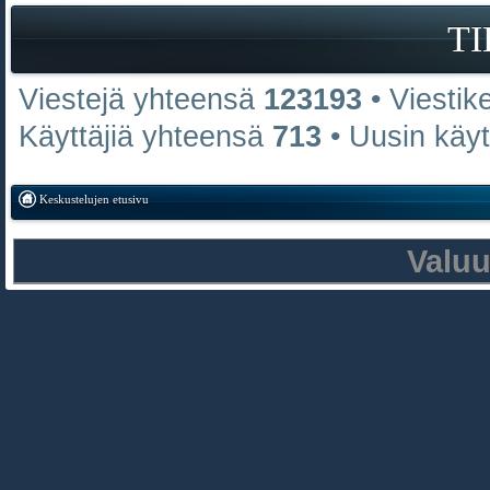
T
Viestejä yhteensä
123193
• Viestik
Käyttäjiä yhteensä
713
• Uusin käy
Keskustelujen etusivu
Valu