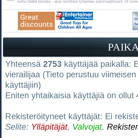
turha täällä testata - alue nimittäin tyhjenee automaattisesti 24 tunn
PAIK
Yhteensä
2753
käyttäjää paikalla: E
vierailijaa (Tieto perustuu viimeisen 
käyttäjiin)
Eniten yhtaikaisia käyttäjiä on ollut
Rekisteröityneet käyttäjät: Ei rekiste
Selite:
Ylläpitäjät
,
Valvojat
,
Rekister