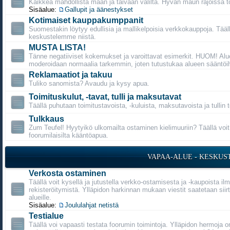
Kaikkea mahdollista maan ja taivaan väliltä. Hyvän maun rajoissa t
Sisäalue:
Gallupit ja äänestykset
Kotimaiset kauppakumppanit
Suomestakin löytyy edullisia ja mallikelpoisia verkkokauppoja. Tääl
keskustelemme niistä.
MUSTA LISTA!
Tänne negatiiviset kokemukset ja varoittavat esimerkit. HUOM! Alu
moderoidaan normaalia tarkemmin, joten tutustukaa alueen sääntöih
Reklamaatiot ja takuu
Tuliko sanomista? Avaudu ja kysy apua.
Toimituskulut, -tavat, tulli ja maksutavat
Täällä puhutaan toimitustavoista, -kuluista, maksutavoista ja tullin 
Tulkkaus
Zum Teufel! Hyytyikö ulkomailta ostaminen kielimuuriin? Täällä voi
foorumilaisilta kääntöapua.
VAPAA-ALUE - KESKUS
Verkosta ostaminen
Täällä voit kysellä ja jutustella verkko-ostamisesta ja -kaupoista il
rekisteröitymistä. Ylläpidon harkinnan mukaan viestit saatetaan siirt
alueille.
Sisäalue:
Joululahjat netistä
Testialue
Täällä voi vapaasti testata foorumin toimintoja. Ylläpidon hermoja o