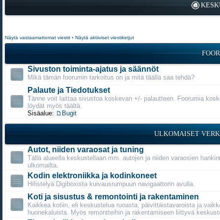
KESK
Näytä vastaamattomat viestit
•
Näytä aktiiviset viestiketjut
FOOR
Sivuston toiminta-ajatus ja säännöt
Mikä tämän foorumin tarkoitus on ja mitä täällä saa tehdä?
Palaute ja Tiedotukset
Tänne voit laittaa sivustoa koskevan +/- palautteen. Foorumia kosk
löydät myös täältä.
Sisäalue:
Bugit
ULKOMAISET VERK
Autot, niiden varaosat ja tuning
Tällä alueella keskustellaan mm. autojen ja niiden varaosien hanki
ulkomailta.
Kodin elektroniikka ja kodinkoneet
Hifistelyä Digiboxista kuivausrumpuun navigaattorin avulla.
Koti ja sisustus & remontointi ja rakentaminen
Kaikkea kotiin, eli keskustelua ruoasta, päivittäistavaroista ja vaikk
huonekaluista. Myös remontteihin ja rakentamiseen liittyvä keskust