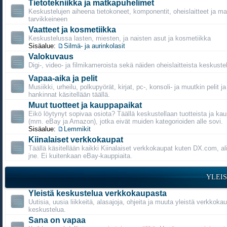
Tietotekniikka ja matkapuhelimet
Keskustelujen aiheena tietokoneet, komponentit, oheislaitteet ja m
tarvikkeineen
Vaatteet ja kosmetiikka
Keskustelussa lasten, miesten, ja naisten asut ja kosmetiikka
Sisäalue:
Silmä- ja aurinkolasit
Valokuvaus
Digi-, video- ja filmikameroista sekä näiden oheislaitteista keskustel
Vapaa-aika ja pelit
Musiikki, urheilu, polkupyörät, kirjat, pc-, konsoli- ja muutkin pelit j
hankinnat käsitellään täällä.
Muut tuotteet ja kauppapaikat
Eikö löytynyt sopivaa osiota? Täällä keskustellaan tuotteista ja ka
(mm. eBay ja Amazon), jotka eivät muiden kategorioiden alle sovi.
Sisäalue:
Lemmikit
Kiinalaiset verkkokaupat
Täällä käsitellään kaikki Kiinalaiset verkkokaupat kuten DX.com, a
jne. Ei kuitenkaan eBay-kauppiaita.
YLEI
Yleistä keskustelua verkkokaupasta
Uutisia, uusia liikkeitä, alasajoja, ohjeita ja muuta yleistä verkkoka
keskustelua.
Sana on vapaa