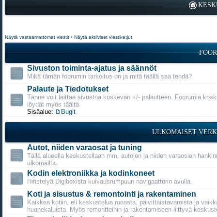
KESK
Näytä vastaamattomat viestit
•
Näytä aktiiviset viestiketjut
FOOR
Sivuston toiminta-ajatus ja säännöt
Mikä tämän foorumin tarkoitus on ja mitä täällä saa tehdä?
Palaute ja Tiedotukset
Tänne voit laittaa sivustoa koskevan +/- palautteen. Foorumia kosk
löydät myös täältä.
Sisäalue:
Bugit
ULKOMAISET VERK
Autot, niiden varaosat ja tuning
Tällä alueella keskustellaan mm. autojen ja niiden varaosien hanki
ulkomailta.
Kodin elektroniikka ja kodinkoneet
Hifistelyä Digiboxista kuivausrumpuun navigaattorin avulla.
Koti ja sisustus & remontointi ja rakentaminen
Kaikkea kotiin, eli keskustelua ruoasta, päivittäistavaroista ja vaikk
huonekaluista. Myös remontteihin ja rakentamiseen liittyvä keskust