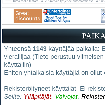
turha täällä testata - alue nimittäin tyhjenee automaattisesti 24 tunn
PAIK
Yhteensä
1143
käyttäjää paikalla: Ei
vierailijaa (Tieto perustuu viimeisen 
käyttäjiin)
Eniten yhtaikaisia käyttäjiä on ollut
Rekisteröityneet käyttäjät: Ei rekiste
Selite:
Ylläpitäjät
,
Valvojat
,
Rekister