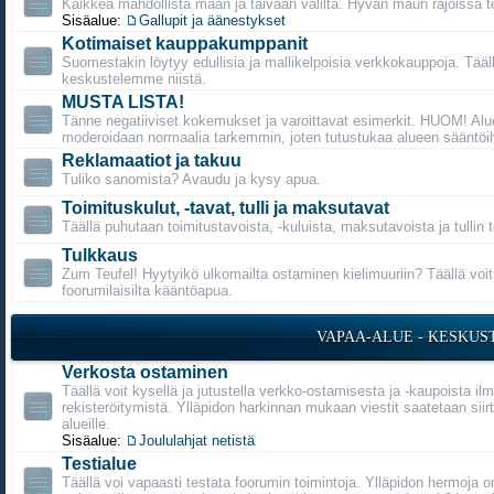
Kaikkea mahdollista maan ja taivaan väliltä. Hyvän maun rajoissa t
Sisäalue:
Gallupit ja äänestykset
Kotimaiset kauppakumppanit
Suomestakin löytyy edullisia ja mallikelpoisia verkkokauppoja. Tääl
keskustelemme niistä.
MUSTA LISTA!
Tänne negatiiviset kokemukset ja varoittavat esimerkit. HUOM! Alu
moderoidaan normaalia tarkemmin, joten tutustukaa alueen sääntöih
Reklamaatiot ja takuu
Tuliko sanomista? Avaudu ja kysy apua.
Toimituskulut, -tavat, tulli ja maksutavat
Täällä puhutaan toimitustavoista, -kuluista, maksutavoista ja tullin 
Tulkkaus
Zum Teufel! Hyytyikö ulkomailta ostaminen kielimuuriin? Täällä voi
foorumilaisilta kääntöapua.
VAPAA-ALUE - KESKUS
Verkosta ostaminen
Täällä voit kysellä ja jutustella verkko-ostamisesta ja -kaupoista il
rekisteröitymistä. Ylläpidon harkinnan mukaan viestit saatetaan siirt
alueille.
Sisäalue:
Joululahjat netistä
Testialue
Täällä voi vapaasti testata foorumin toimintoja. Ylläpidon hermoja o