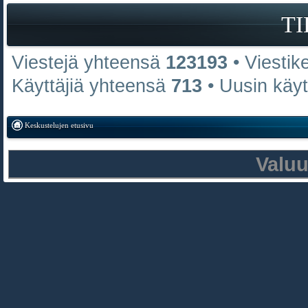
T
Viestejä yhteensä
123193
• Viestik
Käyttäjiä yhteensä
713
• Uusin käy
Keskustelujen etusivu
Valu