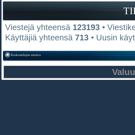
T
Viestejä yhteensä
123193
• Viestik
Käyttäjiä yhteensä
713
• Uusin käy
Keskustelujen etusivu
Valu