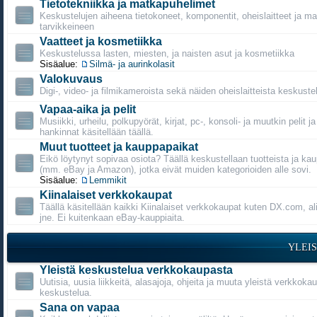
Tietotekniikka ja matkapuhelimet
Keskustelujen aiheena tietokoneet, komponentit, oheislaitteet ja m
tarvikkeineen
Vaatteet ja kosmetiikka
Keskustelussa lasten, miesten, ja naisten asut ja kosmetiikka
Sisäalue:
Silmä- ja aurinkolasit
Valokuvaus
Digi-, video- ja filmikameroista sekä näiden oheislaitteista keskustel
Vapaa-aika ja pelit
Musiikki, urheilu, polkupyörät, kirjat, pc-, konsoli- ja muutkin pelit j
hankinnat käsitellään täällä.
Muut tuotteet ja kauppapaikat
Eikö löytynyt sopivaa osiota? Täällä keskustellaan tuotteista ja ka
(mm. eBay ja Amazon), jotka eivät muiden kategorioiden alle sovi.
Sisäalue:
Lemmikit
Kiinalaiset verkkokaupat
Täällä käsitellään kaikki Kiinalaiset verkkokaupat kuten DX.com, a
jne. Ei kuitenkaan eBay-kauppiaita.
YLEI
Yleistä keskustelua verkkokaupasta
Uutisia, uusia liikkeitä, alasajoja, ohjeita ja muuta yleistä verkkoka
keskustelua.
Sana on vapaa