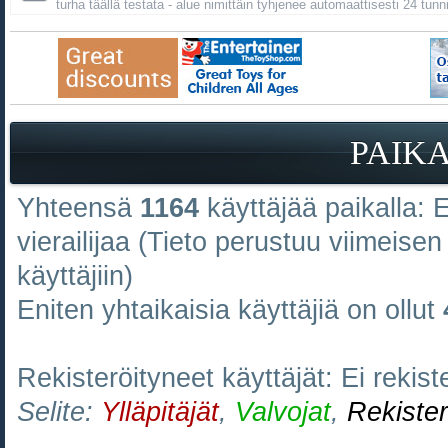
turha täällä testata - alue nimittäin tyhjenee automaattisesti 24 tunn
PAIK
Yhteensä
1164
käyttäjää paikalla: Ei
vierailijaa (Tieto perustuu viimeisen 
käyttäjiin)
Eniten yhtaikaisia käyttäjiä on ollut
Rekisteröityneet käyttäjät: Ei rekiste
Selite:
Ylläpitäjät
,
Valvojat
,
Rekister