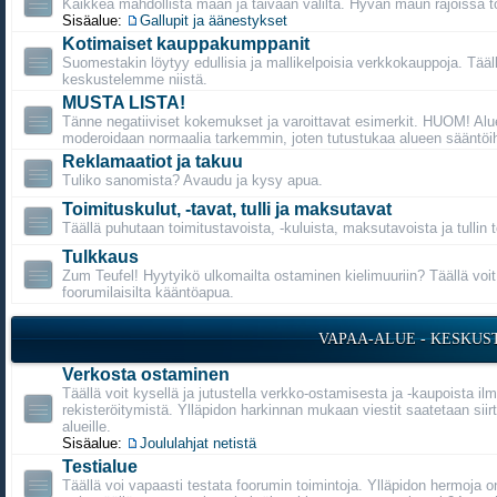
Kaikkea mahdollista maan ja taivaan väliltä. Hyvän maun rajoissa t
Sisäalue:
Gallupit ja äänestykset
Kotimaiset kauppakumppanit
Suomestakin löytyy edullisia ja mallikelpoisia verkkokauppoja. Tääl
keskustelemme niistä.
MUSTA LISTA!
Tänne negatiiviset kokemukset ja varoittavat esimerkit. HUOM! Alu
moderoidaan normaalia tarkemmin, joten tutustukaa alueen sääntöih
Reklamaatiot ja takuu
Tuliko sanomista? Avaudu ja kysy apua.
Toimituskulut, -tavat, tulli ja maksutavat
Täällä puhutaan toimitustavoista, -kuluista, maksutavoista ja tullin 
Tulkkaus
Zum Teufel! Hyytyikö ulkomailta ostaminen kielimuuriin? Täällä voi
foorumilaisilta kääntöapua.
VAPAA-ALUE - KESKUS
Verkosta ostaminen
Täällä voit kysellä ja jutustella verkko-ostamisesta ja -kaupoista il
rekisteröitymistä. Ylläpidon harkinnan mukaan viestit saatetaan siirt
alueille.
Sisäalue:
Joululahjat netistä
Testialue
Täällä voi vapaasti testata foorumin toimintoja. Ylläpidon hermoja o