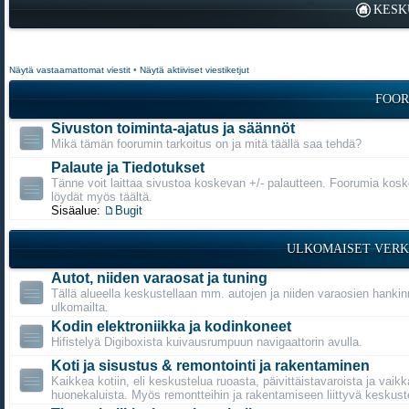
KESK
Näytä vastaamattomat viestit
•
Näytä aktiiviset viestiketjut
FOOR
Sivuston toiminta-ajatus ja säännöt
Mikä tämän foorumin tarkoitus on ja mitä täällä saa tehdä?
Palaute ja Tiedotukset
Tänne voit laittaa sivustoa koskevan +/- palautteen. Foorumia kosk
löydät myös täältä.
Sisäalue:
Bugit
ULKOMAISET VERK
Autot, niiden varaosat ja tuning
Tällä alueella keskustellaan mm. autojen ja niiden varaosien hanki
ulkomailta.
Kodin elektroniikka ja kodinkoneet
Hifistelyä Digiboxista kuivausrumpuun navigaattorin avulla.
Koti ja sisustus & remontointi ja rakentaminen
Kaikkea kotiin, eli keskustelua ruoasta, päivittäistavaroista ja vaikk
huonekaluista. Myös remontteihin ja rakentamiseen liittyvä keskust