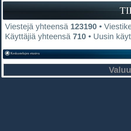
T
Viestejä yhteensä
123190
• Viestik
Käyttäjiä yhteensä
710
• Uusin käy
Keskustelujen etusivu
Valu