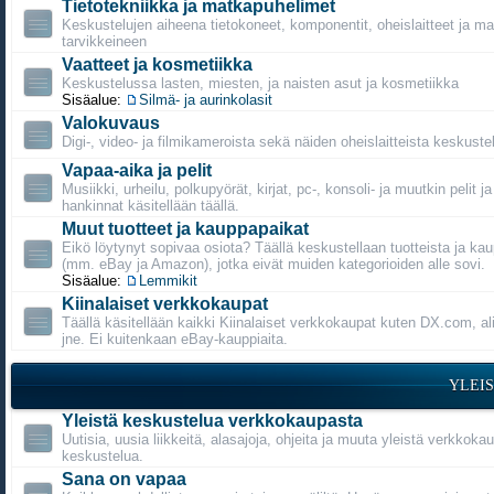
Tietotekniikka ja matkapuhelimet
Keskustelujen aiheena tietokoneet, komponentit, oheislaitteet ja m
tarvikkeineen
Vaatteet ja kosmetiikka
Keskustelussa lasten, miesten, ja naisten asut ja kosmetiikka
Sisäalue:
Silmä- ja aurinkolasit
Valokuvaus
Digi-, video- ja filmikameroista sekä näiden oheislaitteista keskustel
Vapaa-aika ja pelit
Musiikki, urheilu, polkupyörät, kirjat, pc-, konsoli- ja muutkin pelit j
hankinnat käsitellään täällä.
Muut tuotteet ja kauppapaikat
Eikö löytynyt sopivaa osiota? Täällä keskustellaan tuotteista ja ka
(mm. eBay ja Amazon), jotka eivät muiden kategorioiden alle sovi.
Sisäalue:
Lemmikit
Kiinalaiset verkkokaupat
Täällä käsitellään kaikki Kiinalaiset verkkokaupat kuten DX.com, a
jne. Ei kuitenkaan eBay-kauppiaita.
YLEI
Yleistä keskustelua verkkokaupasta
Uutisia, uusia liikkeitä, alasajoja, ohjeita ja muuta yleistä verkkoka
keskustelua.
Sana on vapaa