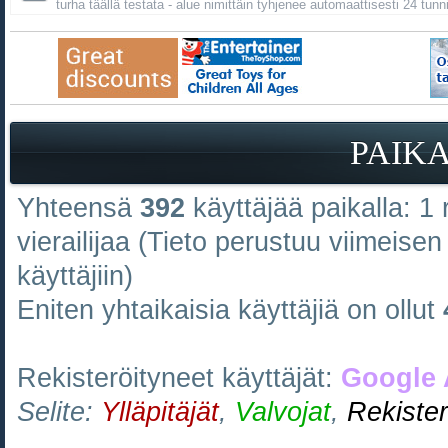
turha täällä testata - alue nimittäin tyhjenee automaattisesti 24 tunn
PAIK
Yhteensä
392
käyttäjää paikalla: 1 r
vierailijaa (Tieto perustuu viimeisen 
käyttäjiin)
Eniten yhtaikaisia käyttäjiä on ollut
Rekisteröityneet käyttäjät:
Google 
Selite:
Ylläpitäjät
,
Valvojat
,
Rekister