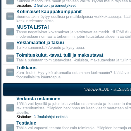
Kaikkea mahdollista maan ja taivaan väliltä. Hyvän maun rajoissa t
Sisäalue:
Gallupit ja äänestykset
Kotimaiset kauppakumppanit
Suomestakin löytyy edullisia ja mallikelpoisia verkkokauppoja. Tääl
keskustelemme niistä.
MUSTA LISTA!
Tänne negatiiviset kokemukset ja varoittavat esimerkit. HUOM! Alu
moderoidaan normaalia tarkemmin, joten tutustukaa alueen sääntöih
Reklamaatiot ja takuu
Tuliko sanomista? Avaudu ja kysy apua.
Toimituskulut, -tavat, tulli ja maksutavat
Täällä puhutaan toimitustavoista, -kuluista, maksutavoista ja tullin 
Tulkkaus
Zum Teufel! Hyytyikö ulkomailta ostaminen kielimuuriin? Täällä voi
foorumilaisilta kääntöapua.
VAPAA-ALUE - KESKUS
Verkosta ostaminen
Täällä voit kysellä ja jutustella verkko-ostamisesta ja -kaupoista il
rekisteröitymistä. Ylläpidon harkinnan mukaan viestit saatetaan siirt
alueille.
Sisäalue:
Joululahjat netistä
Testialue
Täällä voi vapaasti testata foorumin toimintoja. Ylläpidon hermoja o