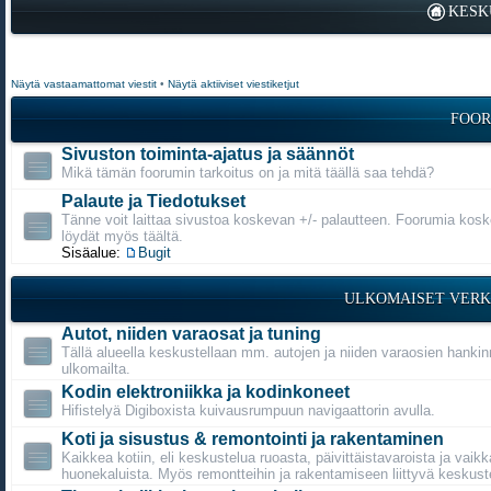
KESK
Näytä vastaamattomat viestit
•
Näytä aktiiviset viestiketjut
FOOR
Sivuston toiminta-ajatus ja säännöt
Mikä tämän foorumin tarkoitus on ja mitä täällä saa tehdä?
Palaute ja Tiedotukset
Tänne voit laittaa sivustoa koskevan +/- palautteen. Foorumia kosk
löydät myös täältä.
Sisäalue:
Bugit
ULKOMAISET VERK
Autot, niiden varaosat ja tuning
Tällä alueella keskustellaan mm. autojen ja niiden varaosien hanki
ulkomailta.
Kodin elektroniikka ja kodinkoneet
Hifistelyä Digiboxista kuivausrumpuun navigaattorin avulla.
Koti ja sisustus & remontointi ja rakentaminen
Kaikkea kotiin, eli keskustelua ruoasta, päivittäistavaroista ja vaikk
huonekaluista. Myös remontteihin ja rakentamiseen liittyvä keskust