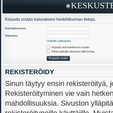
KESKUSTE
Kirjaudu sisään katsoaksesi henkilökunnan tietoja.
Käyttäjätunnus:
Salasana:
Unohdin salasanani
Kirjaudu automaattisesti sisään.
Piilota paikalla olemiseni tällä kertaa
REKISTERÖIDY
Sinun täytyy ensin rekisteröityä, j
Rekisteröityminen vie vain hetken,
mahdollisuuksia. Sivuston ylläpit
rekisteröityneille käyttäjille. Muis