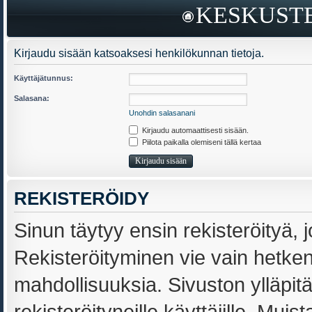
KESKUSTE
Kirjaudu sisään katsoaksesi henkilökunnan tietoja.
Käyttäjätunnus:
Salasana:
Unohdin salasanani
Kirjaudu automaattisesti sisään.
Piilota paikalla olemiseni tällä kertaa
REKISTERÖIDY
Sinun täytyy ensin rekisteröityä, j
Rekisteröityminen vie vain hetken,
mahdollisuuksia. Sivuston ylläpit
rekisteröityneille käyttäjille. Muis