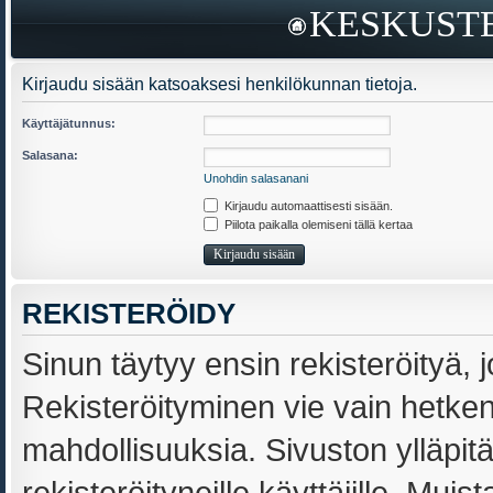
KESKUSTE
Kirjaudu sisään katsoaksesi henkilökunnan tietoja.
Käyttäjätunnus:
Salasana:
Unohdin salasanani
Kirjaudu automaattisesti sisään.
Piilota paikalla olemiseni tällä kertaa
REKISTERÖIDY
Sinun täytyy ensin rekisteröityä, j
Rekisteröityminen vie vain hetken,
mahdollisuuksia. Sivuston ylläpit
rekisteröityneille käyttäjille. Muis