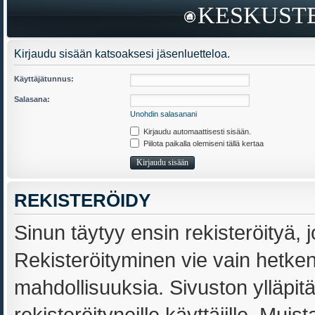
KESKUSTE
Kirjaudu sisään katsoaksesi jäsenluetteloa.
Käyttäjätunnus:
Salasana:
Unohdin salasanani
Kirjaudu automaattisesti sisään.
Piilota paikalla olemiseni tällä kertaa
REKISTERÖIDY
Sinun täytyy ensin rekisteröityä, j
Rekisteröityminen vie vain hetken,
mahdollisuuksia. Sivuston ylläpit
rekisteröityneille käyttäjille. Muis