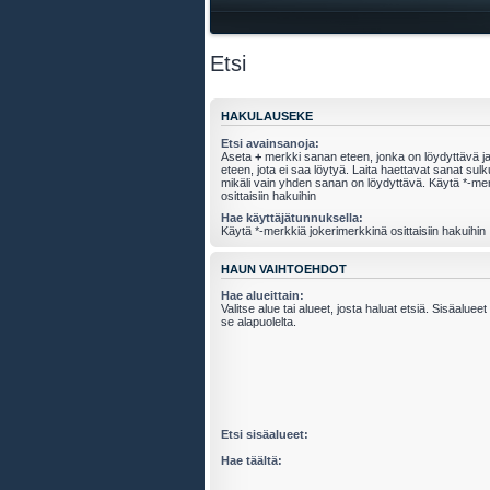
Etsi
HAKULAUSEKE
Etsi avainsanoja:
Aseta
+
merkki sanan eteen, jonka on löydyttävä j
eteen, jota ei saa löytyä. Laita haettavat sanat sul
mikäli vain yhden sanan on löydyttävä. Käytä *-me
osittaisiin hakuihin
Hae käyttäjätunnuksella:
Käytä *-merkkiä jokerimerkkinä osittaisiin hakuihin
HAUN VAIHTOEHDOT
Hae alueittain:
Valitse alue tai alueet, josta haluat etsiä. Sisäalue
se alapuolelta.
Etsi sisäalueet:
Hae täältä: