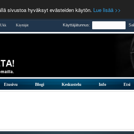
ällä sivustoa hyväksyt evästeiden käytön.
Lue lisää >>
Käyttäjätunnus:
Sa
Ukk
Käyttäjät
Etusivu
Blogi
Keskustelu
Info
Etsi