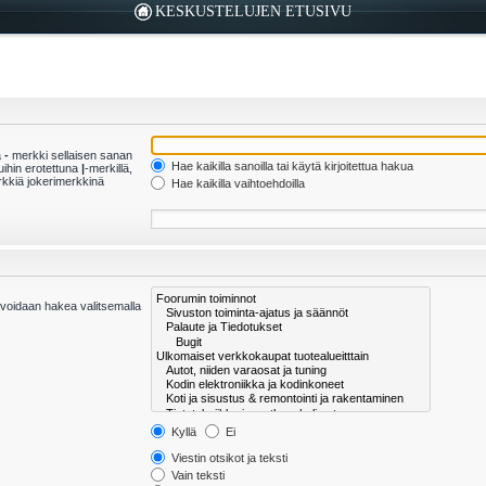
KESKUSTELUJEN ETUSIVU
a
-
merkki sellaisen sanan
Hae kaikilla sanoilla tai käytä kirjoitettua hakua
kuihin erotettuna
|
-merkillä,
rkkiä jokerimerkkinä
Hae kaikilla vaihtoehdoilla
et voidaan hakea valitsemalla
Kyllä
Ei
Viestin otsikot ja teksti
Vain teksti