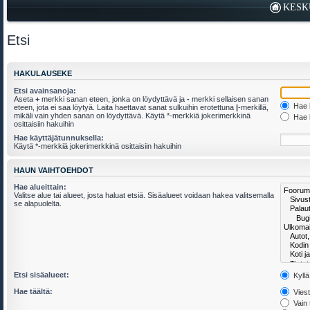
KESK
Etsi
HAKULAUSEKE
Etsi avainsanoja:
Aseta
+
merkki sanan eteen, jonka on löydyttävä ja
-
merkki sellaisen sanan
Hae k
eteen, jota ei saa löytyä. Laita haettavat sanat sulkuihin erotettuna
|
-merkillä,
mikäli vain yhden sanan on löydyttävä. Käytä *-merkkiä jokerimerkkinä
Hae k
osittaisiin hakuihin
Hae käyttäjätunnuksella:
Käytä *-merkkiä jokerimerkkinä osittaisiin hakuihin
HAUN VAIHTOEHDOT
Hae alueittain:
Valitse alue tai alueet, josta haluat etsiä. Sisäalueet voidaan hakea valitsemalla
se alapuolelta.
Etsi sisäalueet:
Kyllä
Hae täältä:
Viesti
Vain 