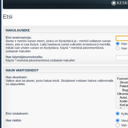
KESK
Etsi
HAKULAUSEKE
Etsi avainsanoja:
Aseta
+
merkki sanan eteen, jonka on löydyttävä ja
-
merkki sellaisen sanan
Hae k
eteen, jota ei saa löytyä. Laita haettavat sanat sulkuihin erotettuna
|
-merkillä,
mikäli vain yhden sanan on löydyttävä. Käytä *-merkkiä jokerimerkkinä
Hae k
osittaisiin hakuihin
Hae käyttäjätunnuksella:
Käytä *-merkkiä jokerimerkkinä osittaisiin hakuihin
HAUN VAIHTOEHDOT
Hae alueittain:
Valitse alue tai alueet, josta haluat etsiä. Sisäalueet voidaan hakea valitsemalla
se alapuolelta.
Etsi sisäalueet:
Kyllä
Hae täältä:
Viesti
Vain 