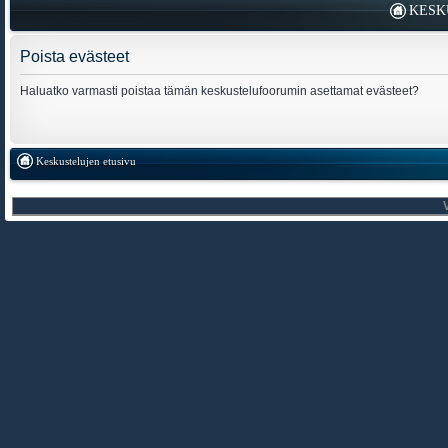
KESK
Poista evästeet
Haluatko varmasti poistaa tämän keskustelufoorumin asettamat evästeet?
Keskustelujen etusivu