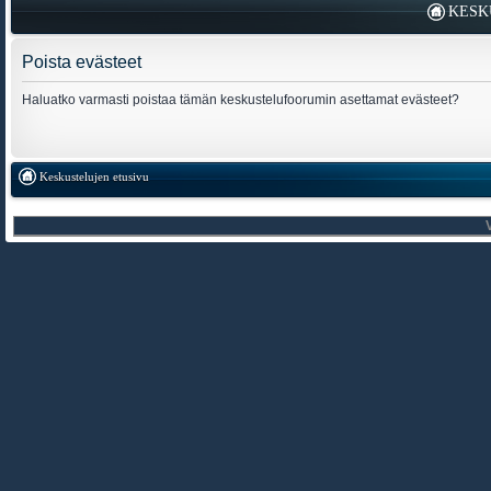
KESK
Poista evästeet
Haluatko varmasti poistaa tämän keskustelufoorumin asettamat evästeet?
Keskustelujen etusivu