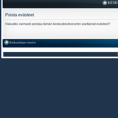
KESK
Poista evästeet
Haluatko varmasti poistaa tämän keskustelufoorumin asettamat evästeet?
Keskustelujen etusivu