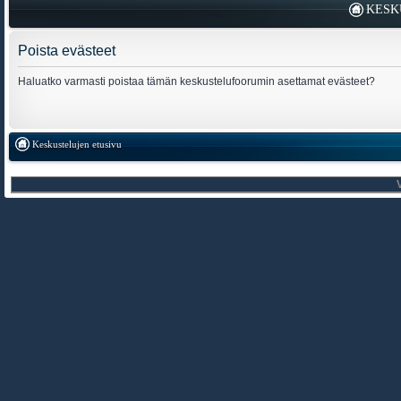
KESK
Poista evästeet
Haluatko varmasti poistaa tämän keskustelufoorumin asettamat evästeet?
Keskustelujen etusivu