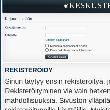
KESKUSTE
Kirjaudu sisään
Käyttäjätunnus:
Salasana:
Unohdin salasanani
Kirjaudu automaattisesti sisään.
Piilota paikalla olemiseni tällä kertaa
REKISTERÖIDY
Sinun täytyy ensin rekisteröityä, j
Rekisteröityminen vie vain hetken,
mahdollisuuksia. Sivuston ylläpit
rekisteröityneille käyttäjille. Muis