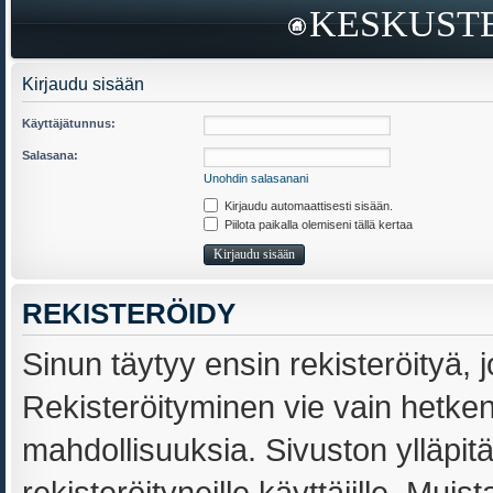
KESKUSTE
Kirjaudu sisään
Käyttäjätunnus:
Salasana:
Unohdin salasanani
Kirjaudu automaattisesti sisään.
Piilota paikalla olemiseni tällä kertaa
REKISTERÖIDY
Sinun täytyy ensin rekisteröityä, j
Rekisteröityminen vie vain hetken,
mahdollisuuksia. Sivuston ylläpit
rekisteröityneille käyttäjille. Muis