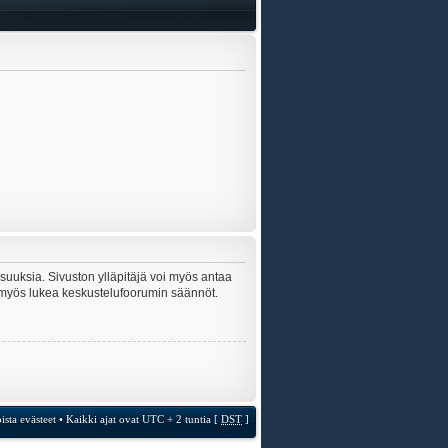
lisuuksia. Sivuston ylläpitäjä voi myös antaa
sta myös lukea keskustelufoorumin säännöt.
ista evästeet
• Kaikki ajat ovat UTC + 2 tuntia [
DST
]