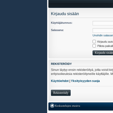
Kirjaudu sisään
Käyttäjätunnus:
Salasana:
Unohdin salasan
Kirjaudu auto
Piilota paikal
REKISTERÖIDY
Sinun täytyy ensin rekisteröityä, jotta voisit 
erityisoikeuksia rekisteröityneille käyttäjill
Käyttöehdot
|
Yksityisyyden suoja
Rekisteröidy
Keskustelujen etusivu