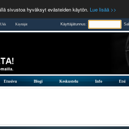
ällä sivustoa hyväksyt evästeiden käytön.
Lue lisää >>
Käyttäjätunnus:
Sa
Ukk
Käyttäjät
Etusivu
Blogi
Keskustelu
Info
Etsi