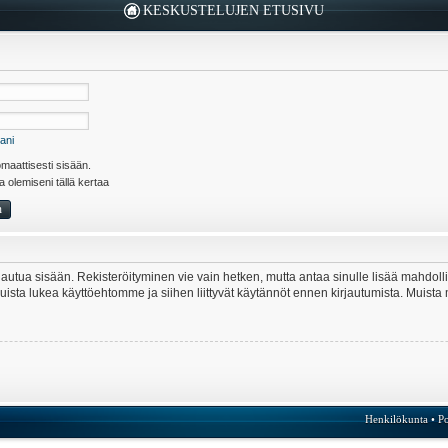
KESKUSTELUJEN ETUSIVU
ani
maattisesti sisään.
la olemiseni tällä kertaa
kirjautua sisään. Rekisteröityminen vie vain hetken, mutta antaa sinulle lisää mahdol
e. Muista lukea käyttöehtomme ja siihen liittyvät käytännöt ennen kirjautumista. Mui
Henkilökunta
•
Po