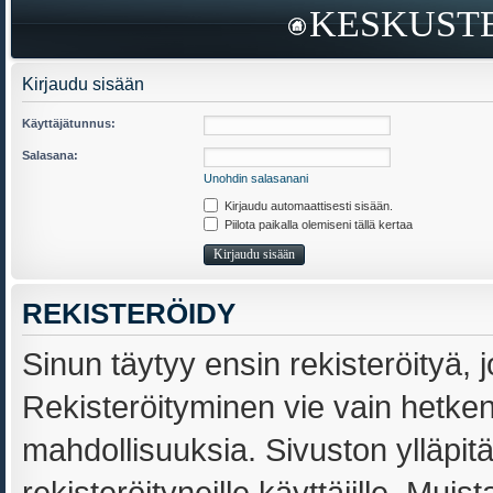
KESKUSTE
Kirjaudu sisään
Käyttäjätunnus:
Salasana:
Unohdin salasanani
Kirjaudu automaattisesti sisään.
Piilota paikalla olemiseni tällä kertaa
REKISTERÖIDY
Sinun täytyy ensin rekisteröityä, j
Rekisteröityminen vie vain hetken,
mahdollisuuksia. Sivuston ylläpit
rekisteröityneille käyttäjille. Muis