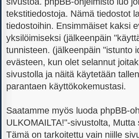
sivustoa. phpBB-ohjelmisto luo joi
tekstitiedostoja. Nämä tiedostot l
tiedostoihin. Ensimmäiset kaksi ev
yksilöimiseksi (jälkeenpäin "käyt
tunnisteen. (jälkeenpäin "istunto
evästeen, kun olet selannut joit
sivustolla ja näitä käytetään tall
parantaen käyttökokemustasi.
Saatamme myös luoda phpBB-ohj
ULKOMAILTA!"-sivustolta, Mutta 
Tämä on tarkoitettu vain niille si