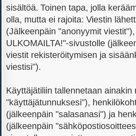
sisältöä. Toinen tapa, jolla kerää
olla, mutta ei rajoita: Viestin lä
(Jälkeenpäin "anonyymit viestit")
ULKOMAILTA!"-sivustolle (jälkeen
viestit rekisteröitymisen ja sisää
viestisi").
Käyttäjätiliin tallennetaan ainakin
"käyttäjätunnuksesi"), henkilökoht
(jälkeenpäin "salasanasi") ja hen
(jälkeenpäin "sähköpostiosoittees