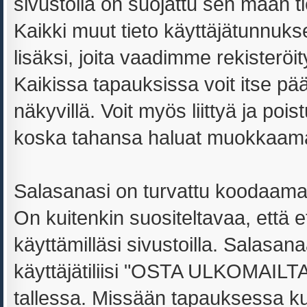
sivustolla on suojattu sen maan tie
Kaikki muut tieto käyttäjätunnuk
lisäksi, joita vaadimme rekister
Kaikissa tapauksissa voit itse päät
näkyvillä. Voit myös liittyä ja poi
koska tahansa haluat muokkaamal
Salasanasi on turvattu koodaamal
On kuitenkin suositeltavaa, että 
käyttämilläsi sivustoilla. Salasa
käyttäjätiliisi "OSTA ULKOMAILTA!"
tallessa. Missään tapauksessa 