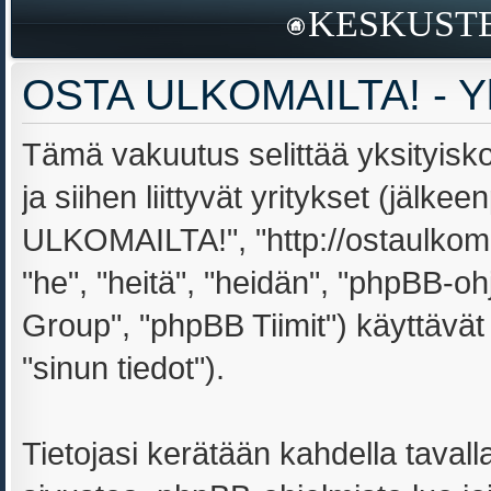
KESKUSTE
OSTA ULKOMAILTA! - Yk
Tämä vakuutus selittää yksityis
ja siihen liittyvät yritykset (jälk
ULKOMAILTA!", "http://ostaulkoma
"he", "heitä", "heidän", "phpBB-
Group", "phpBB Tiimit") käyttävät s
"sinun tiedot").
Tietojasi kerätään kahdella tav