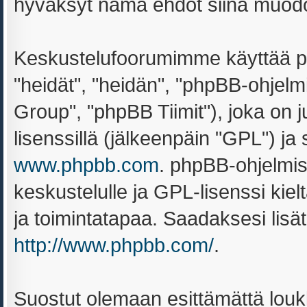
hyväksyt nämä ehdot siinä muodoss
Keskustelufoorumimme käyttää ph
"heidät", "heidän", "phpBB-ohjel
Group", "phpBB Tiimit"), joka on ju
lisenssillä (jälkeenpäin "GPL") ja
www.phpbb.com
. phpBB-ohjelmis
keskustelulle ja GPL-lisenssi kiel
ja toimintatapaa. Saadaksesi lisät
http://www.phpbb.com/
.
Suostut olemaan esittämättä louk