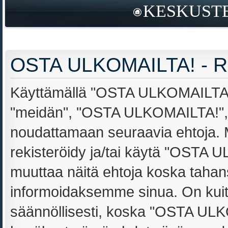
KESKUSTE
OSTA ULKOMAILTA! - Re
Käyttämällä "OSTA ULKOMAILTA!" 
"meidän", "OSTA ULKOMAILTA!", "h
noudattamaan seuraavia ehtoja. Mi
rekisteröidy ja/tai käytä "OSTA
muuttaa näitä ehtoja koska tah
informoidaksemme sinua. On kuit
säännöllisesti, koska "OSTA ULKO