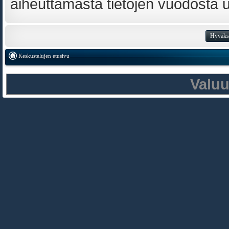
aiheuttamasta tietojen vuodosta ulk
Keskustelujen etusivu
Valu