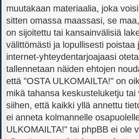
muutakaan materiaalia, joka voisi
sitten omassa maassasi, se maa
on sijoitettu tai kansainvälisiä la
välittömästi ja lopullisesti poistaa
internet-yhteydentarjoajaasi oteta
tallennetaan näiden ehtojen noud
että "OSTA ULKOMAILTA!" on oikeu
mikä tahansa keskusteluketju tai
siihen, että kaikki yllä annettu ti
ei anneta kolmannelle osapuolel
ULKOMAILTA!" tai phpBB ei ole v