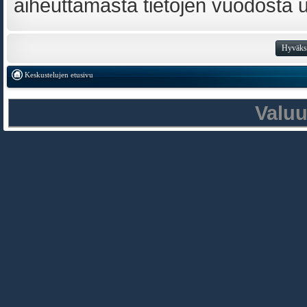
aiheuttamasta tietojen vuodosta ulk
Keskustelujen etusivu
Valu