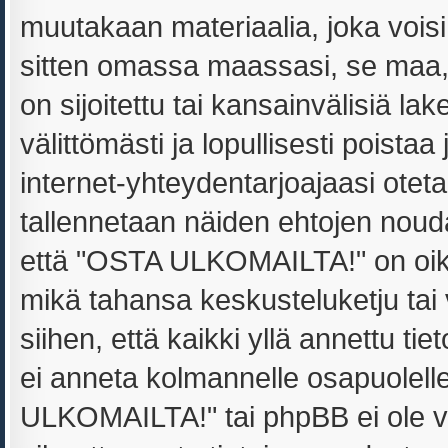
muutakaan materiaalia, joka voisi
sitten omassa maassasi, se maa
on sijoitettu tai kansainvälisiä la
välittömästi ja lopullisesti poistaa
internet-yhteydentarjoajaasi oteta
tallennetaan näiden ehtojen noud
että "OSTA ULKOMAILTA!" on oikeu
mikä tahansa keskusteluketju tai
siihen, että kaikki yllä annettu ti
ei anneta kolmannelle osapuolel
ULKOMAILTA!" tai phpBB ei ole v