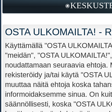
KESKUSTE
OSTA ULKOMAILTA! - Re
Käyttämällä "OSTA ULKOMAILTA!" 
"meidän", "OSTA ULKOMAILTA!", "h
noudattamaan seuraavia ehtoja. Mi
rekisteröidy ja/tai käytä "OSTA
muuttaa näitä ehtoja koska tah
informoidaksemme sinua. On kuit
säännöllisesti, koska "OSTA ULKO