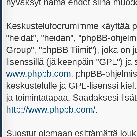
hyväksyt nämä ehdot siinä muodoss
Keskustelufoorumimme käyttää ph
"heidät", "heidän", "phpBB-ohjel
Group", "phpBB Tiimit"), joka on ju
lisenssillä (jälkeenpäin "GPL") ja
www.phpbb.com
. phpBB-ohjelmis
keskustelulle ja GPL-lisenssi kiel
ja toimintatapaa. Saadaksesi lisät
http://www.phpbb.com/
.
Suostut olemaan esittämättä louk