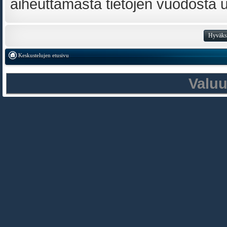
aiheuttamasta tietojen vuodosta ulk
Keskustelujen etusivu
Valu