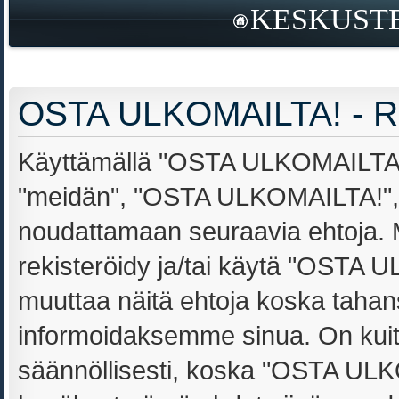
KESKUSTE
OSTA ULKOMAILTA! - Re
Käyttämällä "OSTA ULKOMAILTA!" 
"meidän", "OSTA ULKOMAILTA!", "h
noudattamaan seuraavia ehtoja. Mi
rekisteröidy ja/tai käytä "OSTA
muuttaa näitä ehtoja koska tah
informoidaksemme sinua. On kuit
säännöllisesti, koska "OSTA ULKO