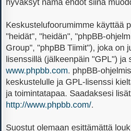
hyväksyt nämä ehdot siinä muodoss
Keskustelufoorumimme käyttää ph
"heidät", "heidän", "phpBB-ohjel
Group", "phpBB Tiimit"), joka on ju
lisenssillä (jälkeenpäin "GPL") ja
www.phpbb.com
. phpBB-ohjelmis
keskustelulle ja GPL-lisenssi kiel
ja toimintatapaa. Saadaksesi lisät
http://www.phpbb.com/
.
Suostut olemaan esittämättä louk