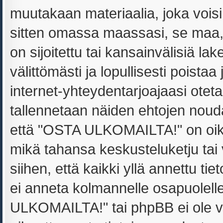
muutakaan materiaalia, joka voisi
sitten omassa maassasi, se maa
on sijoitettu tai kansainvälisiä la
välittömästi ja lopullisesti poistaa
internet-yhteydentarjoajaasi oteta
tallennetaan näiden ehtojen noud
että "OSTA ULKOMAILTA!" on oikeu
mikä tahansa keskusteluketju tai
siihen, että kaikki yllä annettu ti
ei anneta kolmannelle osapuolel
ULKOMAILTA!" tai phpBB ei ole v