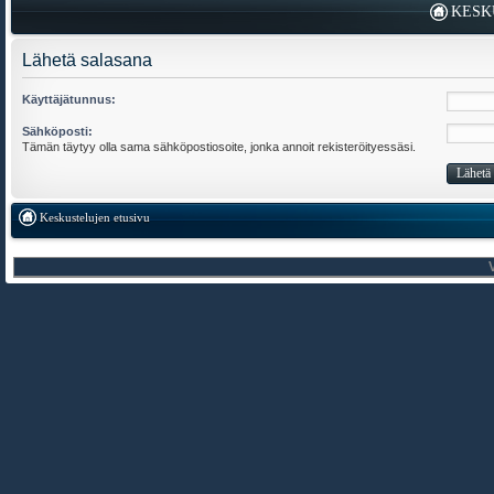
KESK
Lähetä salasana
Käyttäjätunnus:
Sähköposti:
Tämän täytyy olla sama sähköpostiosoite, jonka annoit rekisteröityessäsi.
Keskustelujen etusivu