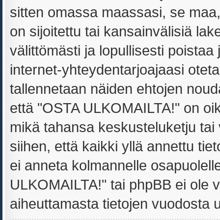
sitten omassa maassasi, se maa
on sijoitettu tai kansainvälisiä la
välittömästi ja lopullisesti poistaa
internet-yhteydentarjoajaasi oteta
tallennetaan näiden ehtojen noud
että "OSTA ULKOMAILTA!" on oikeu
mikä tahansa keskusteluketju tai
siihen, että kaikki yllä annettu ti
ei anneta kolmannelle osapuolel
ULKOMAILTA!" tai phpBB ei ole v
aiheuttamasta tietojen vuodosta ulk