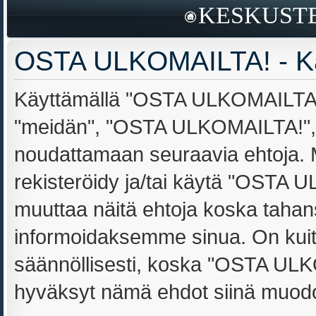
KESKUSTE
OSTA ULKOMAILTA! - Kä
Käyttämällä "OSTA ULKOMAILTA!" 
"meidän", "OSTA ULKOMAILTA!", "h
noudattamaan seuraavia ehtoja. Mi
rekisteröidy ja/tai käytä "OSTA
muuttaa näitä ehtoja koska tah
informoidaksemme sinua. On kuit
säännöllisesti, koska "OSTA ULKO
hyväksyt nämä ehdot siinä muodoss